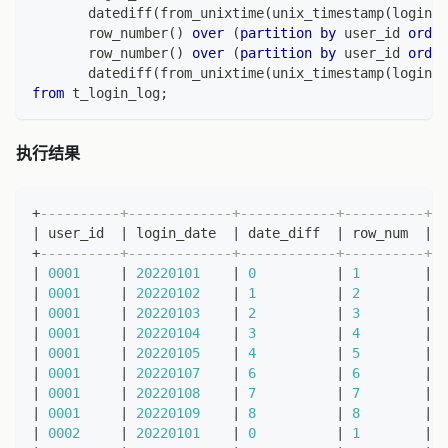
       datediff
(
from_unixtime
(
unix_timestamp
(
login_d
       row_number
(
)
over
(
partition
by
 user_id 
order
       row_number
(
)
over
(
partition
by
 user_id 
order
       datediff
(
from_unixtime
(
unix_timestamp
(
login_d
from
 t_login_log
;
执行结果
+
----------+-------------+------------+----------+--
|
 user_id  
|
 login_date  
|
 date_diff  
|
 row_num  
|
 d
+
----------+-------------+------------+----------+--
|
0001
|
20220101
|
0
|
1
|
1
|
0001
|
20220102
|
1
|
2
|
1
|
0001
|
20220103
|
2
|
3
|
1
|
0001
|
20220104
|
3
|
4
|
1
|
0001
|
20220105
|
4
|
5
|
1
|
0001
|
20220107
|
6
|
6
|
0
|
0001
|
20220108
|
7
|
7
|
0
|
0001
|
20220109
|
8
|
8
|
0
|
0002
|
20220101
|
0
|
1
|
1