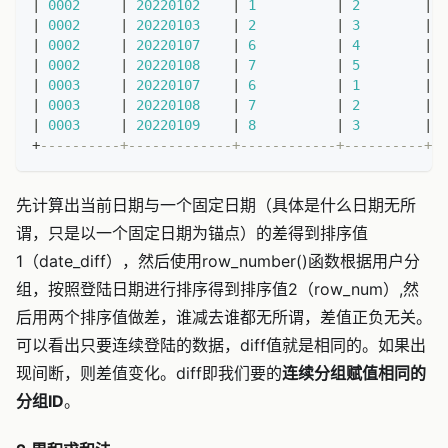
|
0002
|
20220102
|
1
|
2
|
1
|
0002
|
20220103
|
2
|
3
|
1
|
0002
|
20220107
|
6
|
4
|
-
|
0002
|
20220108
|
7
|
5
|
-
|
0003
|
20220107
|
6
|
1
|
-
|
0003
|
20220108
|
7
|
2
|
-
|
0003
|
20220109
|
8
|
3
|
-
+
----------+-------------+------------+----------+--
先计算出当前日期与一个固定日期（具体是什么日期无所
谓，只是以一个固定日期为锚点）的差得到排序值
1（date_diff），然后使用row_number()函数根据用户分
组，按照登陆日期进行排序得到排序值2（row_num）,然
后用两个排序值做差，谁减去谁都无所谓，差值正负无关。
可以看出只要连续登陆的数据，diff值就是相同的。如果出
现间断，则差值变化。diff即我们要的
连续分组赋值相同的
分组ID
。