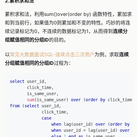
2.累积求和法
累积求和法，利用sum()over(order by) 函数特性，累加求
和到当前行，如果值为0则累加和不变的特性。巧妙的将连
续记录标记为0，不连续的数据标记为1，从而得到
连续分
组赋值相同的分组ID
的目的。
以
常见大数据面试SQL-连续点击三次用户
为例，求取
连续
分组赋值相同的分组ID
过程为：
select
 user_id
,
       click_time
,
       is_same_user
,
sum
(
is_same_user
)
over
(
order
by
 click_time 
a
from
(
select
 user_id
,
             click_time
,
case
when
 lag
(
user_id
)
over
(
order
by
 cl
when
 user_id 
=
 lag
(
user_id
)
over
(
o
else
1
end
as
 is_same_user