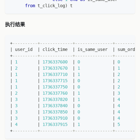
from
 t_click_log
)
 t
执行结果
+
----------+-------------+---------------+----------
|
 user_id  
|
 click_time  
|
 is_same_user  
|
 sum_order
+
----------+-------------+---------------+----------
|
1
|
1736337600
|
0
|
0
|
2
|
1736337670
|
1
|
1
|
1
|
1736337710
|
1
|
2
|
1
|
1736337715
|
0
|
2
|
1
|
1736337750
|
0
|
2
|
2
|
1736337760
|
1
|
3
|
3
|
1736337820
|
1
|
4
|
3
|
1736337840
|
0
|
4
|
3
|
1736337850
|
0
|
4
|
3
|
1736337910
|
0
|
4
|
4
|
1736337915
|
1
|
5
+
----------+-------------+---------------+----------