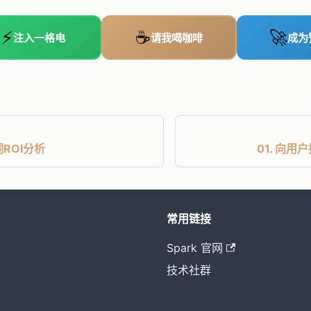
⚡
☕
🚀
注入一格电
请我喝咖啡
成为
词ROI分析
01. 向
常用链接
Spark 官网
技术社群