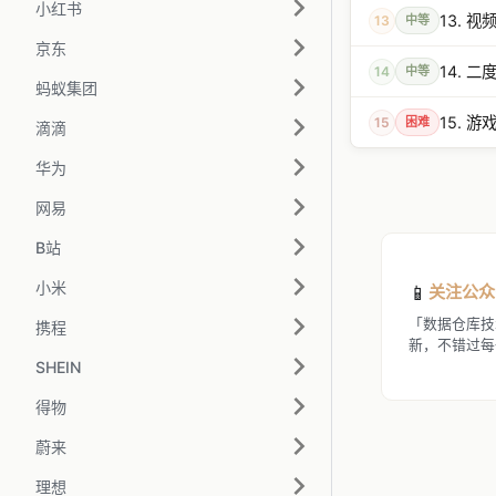
小红书
13. 
13
中等
京东
14. 
14
中等
蚂蚁集团
15. 
15
困难
滴滴
华为
网易
B站
小米
📱
关注公众
「数据仓库技
携程
新，不错过每
SHEIN
得物
蔚来
理想