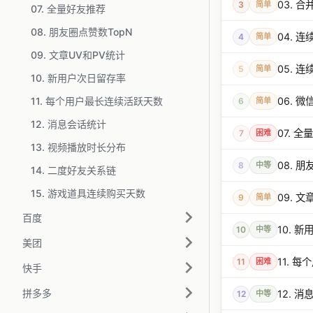
03. 
3
简单
07. 全量好友推荐
08. 朋友圈点赞数TopN
04. 
4
简单
09. 文章UV和PV统计
05. 
5
简单
10. 新用户次日留存率
11. 每个用户最长连续活跃天数
06. 
6
简单
12. 消息会话统计
07. 
7
困难
13. 视频播放时长分布
08. 
8
中等
14. 二度好友关系链
15. 游戏道具连续购买天数
09. 
9
简单
百度
10. 
10
中等
美团
11. 
11
困难
快手
拼多多
12. 
12
中等