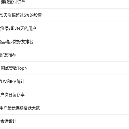
合并连续支付订单
连续5天涨幅超过5%的股票
连续登录超过N天的用户
微信运动步数好友排名
全量好友推荐
朋友圈点赞数TopN
文章UV和PV统计
新用户次日留存率
每个用户最长连续活跃天数
消息会话统计