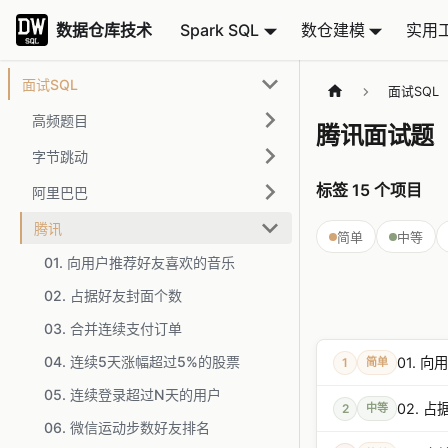
数据仓库技术
数据仓库技术
Spark SQL
数仓建模
实用
面试SQL
面试SQL
高频题目
腾讯面试题
字节跳动
标签
15
个项目
阿里巴巴
腾讯
简单
中等
01. 向用户推荐好友喜欢的音乐
02. 占据好友封面个数
03. 合并连续支付订单
04. 连续5天涨幅超过5%的股票
01. 
1
简单
05. 连续登录超过N天的用户
02. 
2
中等
06. 微信运动步数好友排名