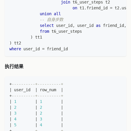
join
 t6_user_steps t2
on
 t1
.
friend_id 
=
 t2
.
user
union
all
-- 自身步数
select
 user_id
,
 user_id 
as
 friend_id
,
 s
from
 t6_user_steps
)
 tt1
)
 tt2
where
 user_id 
=
 friend_id
执行结果
+
----------+----------+
|
 user_id  
|
 row_num  
|
+
----------+----------+
|
1
|
1
|
|
2
|
2
|
|
3
|
2
|
|
4
|
3
|
|
5
|
4
|
+
----------+----------+