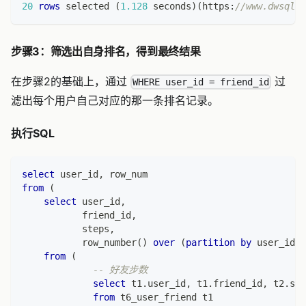
20
rows
 selected 
(
1.128
 seconds
)
(
https:
//www.dwsql.c
步骤3：筛选出自身排名，得到最终结果
在步骤2的基础上，通过
过
WHERE user_id = friend_id
滤出每个用户自己对应的那一条排名记录。
执行SQL
select
 user_id
,
 row_num
from
(
select
 user_id
,
           friend_id
,
           steps
,
           row_number
(
)
over
(
partition
by
 user_id 
o
from
(
-- 好友步数
select
 t1
.
user_id
,
 t1
.
friend_id
,
 t2
.
ste
from
 t6_user_friend t1