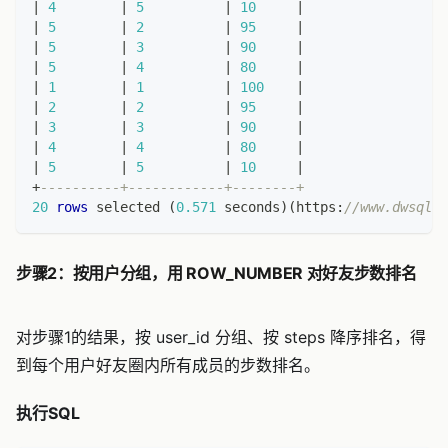
|
4
|
5
|
10
|
|
5
|
2
|
95
|
|
5
|
3
|
90
|
|
5
|
4
|
80
|
|
1
|
1
|
100
|
|
2
|
2
|
95
|
|
3
|
3
|
90
|
|
4
|
4
|
80
|
|
5
|
5
|
10
|
+
----------+------------+--------+
20
rows
 selected 
(
0.571
 seconds
)
(
https:
//www.dwsql.c
步骤2：按用户分组，用 ROW_NUMBER 对好友步数排名
对步骤1的结果，按 user_id 分组、按 steps 降序排名，得
到每个用户好友圈内所有成员的步数排名。
执行SQL