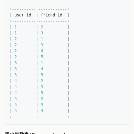
+
----------+------------+
|
 user_id  
|
 friend_id  
|
+
----------+------------+
|
1
|
2
|
|
1
|
3
|
|
2
|
1
|
|
2
|
3
|
|
2
|
4
|
|
2
|
5
|
|
3
|
1
|
|
3
|
4
|
|
3
|
5
|
|
4
|
2
|
|
4
|
3
|
|
4
|
5
|
|
5
|
2
|
|
5
|
3
|
|
5
|
4
|
+
----------+------------+