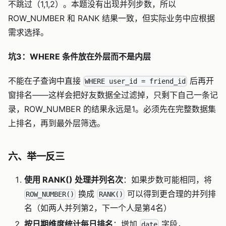
不跳过（1,1,2）。本题没有出现并列步数，所以
ROW_NUMBER 和 RANK 结果一致，但实际业务中应根据
需求选择。
坑3：WHERE 条件放在外层而不是内层
不能在子查询中直接
后再开
WHERE user_id = friend_id
窗排名——这样会把好友数据全过滤掉，只剩下自己一条记
录，ROW_NUMBER 的结果永远是1。必须先在完整数据集
上排名，再到最外层筛选。
六、举一反三
使用 RANK() 处理并列名次
：如果步数可能相同，将
换成
可以得到更合理的并列排
ROW_NUMBER()
RANK()
名（如两人并列第2，下一个人是第4名）
按日期维度统计每日排名
：增加
字段，
date