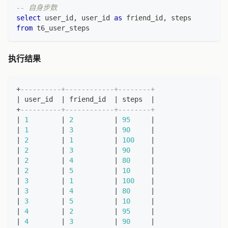
-- 自身步数
select
 user_id
,
 user_id 
as
 friend_id
,
 steps
from
 t6_user_steps
执行结果
+
----------+------------+--------+
|
 user_id  
|
 friend_id  
|
 steps  
|
+
----------+------------+--------+
|
1
|
2
|
95
|
|
1
|
3
|
90
|
|
2
|
1
|
100
|
|
2
|
3
|
90
|
|
2
|
4
|
80
|
|
2
|
5
|
10
|
|
3
|
1
|
100
|
|
3
|
4
|
80
|
|
3
|
5
|
10
|
|
4
|
2
|
95
|
|
4
|
3
|
90
|