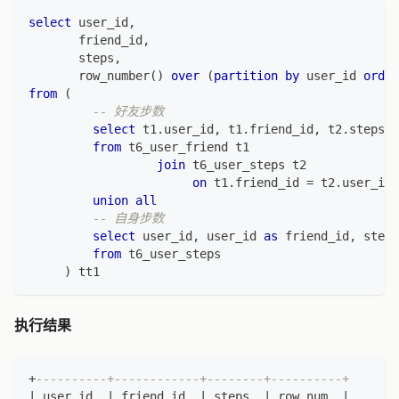
select
 user_id
,
       friend_id
,
       steps
,
       row_number
(
)
over
(
partition
by
 user_id 
order
from
(
-- 好友步数
select
 t1
.
user_id
,
 t1
.
friend_id
,
 t2
.
steps
from
 t6_user_friend t1
join
 t6_user_steps t2
on
 t1
.
friend_id 
=
 t2
.
user_id
union
all
-- 自身步数
select
 user_id
,
 user_id 
as
 friend_id
,
 steps
from
 t6_user_steps
)
 tt1
执行结果
+
----------+------------+--------+----------+
|
 user_id  
|
 friend_id  
|
 steps  
|
 row_num  
|