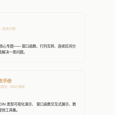
 · 连续问题
高频核心专题—— 窗口函数、行列互转、连续区间分
底解决一类问题。
函数手册
 可视化 · DQC 模板
查、JOIN 类型可视化演示、 窗口函数交互式展示、数
提效工具集。