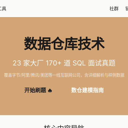
工具
社群
数据仓库技术
23 家大厂 170+ 道 SQL 面试真题
覆盖字节/阿里/腾讯/美团等一线互联网公司，含详细解析与样例数据
开始刷题 🔥
数仓建模指南