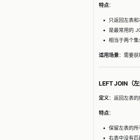
特点
：
只返回左表和
是最常用的 JO
相当于两个集
适用场景
：需要获
LEFT JOIN
定义
：返回左表的
特点
：
保留左表的所
右表中没有匹配