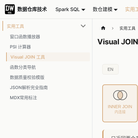
数据仓库技术
数据仓库技术
Spark SQL
数仓建模
实用
实用工具
实用工具
窗口函数播放器
Visual J
PSI 计算器
Visual JOIN 工具
函数分类导航
EN
数据质量校验模版
JSON解析完全指南
MDX常用标注
INNER JOIN
内连接