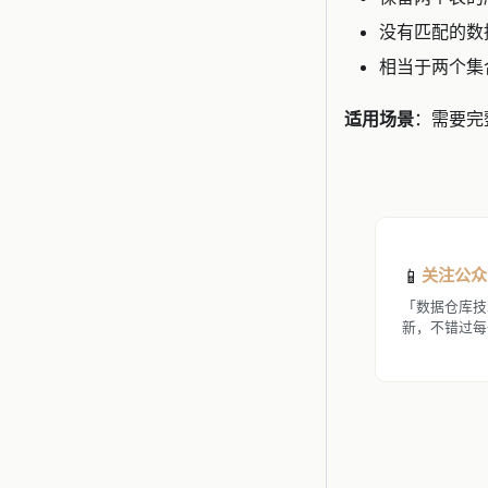
没有匹配的数据
相当于两个集
适用场景
：需要完
📱
关注公众
「数据仓库技
新，不错过每