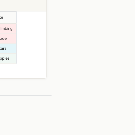
ike
limbing
ode
tars
pples