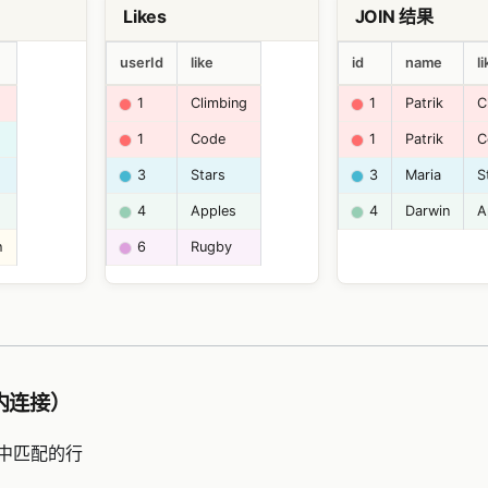
Likes
JOIN 结果
userId
like
id
name
l
1
Climbing
1
Patrik
C
1
Code
1
Patrik
C
3
Stars
3
Maria
S
4
Apples
4
Darwin
A
h
6
Rugby
（内连接）
中匹配的行