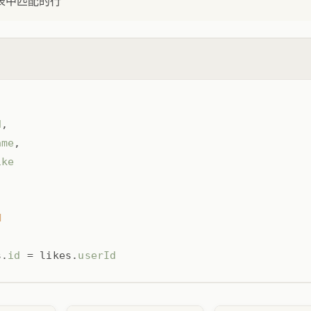
表中匹配的行
d
,

ame
,

ike
N
s.
id
 = likes.
userId