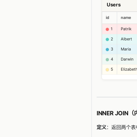
Users
id
name
1
Patrik
2
Albert
3
Maria
4
Darwin
5
Elizabet
INNER JOIN
定义
：返回两个表