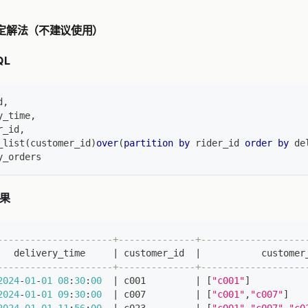
m 不确定解法（不建议使用）
QL
d
,
y_time
,
r_id
,
_list
(
customer_id
)
over
(
partition
by
 rider_id 
order
by
 de
y_orders
结果
---------------------+--------------+-------------------
   delivery_time     
|
 customer_id  
|
           customer
---------------------+--------------+-------------------
2024
-
01
-
01
08
:
30
:
00
|
 c001         
|
[
"c001"
]
2024
-
01
-
01
09
:
30
:
00
|
 c007         
|
[
"c001"
,
"c007"
]