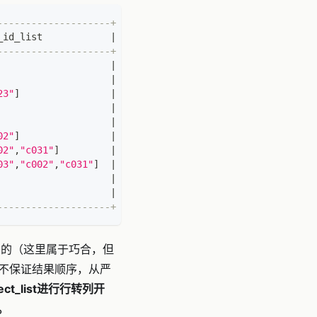
--------------------+
_id_list            
|
--------------------+
|
|
23"
]
|
|
|
02"
]
|
02"
,
"c031"
]
|
03"
,
"c002"
,
"c031"
]
|
|
|
--------------------+
是正确的（这里属于巧合，但
示，不保证结果顺序，从严
ct_list进行行转列开
。