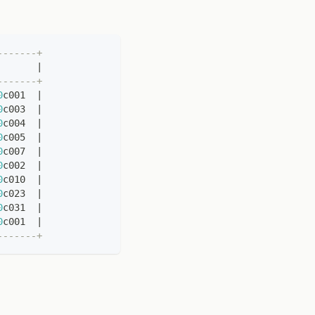
-------+
       
|
-------+
0
c001  
|
0
c003  
|
0
c004  
|
0
c005  
|
0
c007  
|
0
c002  
|
0
c010  
|
0
c023  
|
0
c031  
|
0
c001  
|
-------+