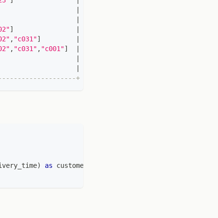
23"
]
|
|
|
02"
]
|
02"
,
"c031"
]
|
02"
,
"c031"
,
"c001"
]
|
|
|
--------------------+
ivery_time
)
as
 customer_id_list