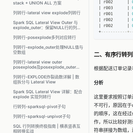
|
 r002      
|
stack + UNION ALL 方案
|
 r003      
|
列转行-lateral view explode列转行
|
 r001      
|
|
 r002      
|
Spark SQL Lateral View Outer 与
|
 r002      
|
explode_outer：保留NULL行的列转
+
-----------+-
行
列转行-posexplode多列对应转行
列转行-explode_outer处理NULL值与
空数组
二、有序行转列
列转行-lateral view outer
posexplode及posexplode_outer多
根据配送订单记录
列对应转行
列转行-EXPLODE炸裂函数详解 | 数
组拆分与 Lateral View
分析
Spark SQL Lateral View 详解：配合
这里要求按照订单
explode 实现列转行
不可行，原因在于co
行转列-sparksql-pivot子句
的顺序，这在经过shu
列转行-sparksql-unpivot子句
作，所以比较好测
SQL 行列转换终极指南 | 横表竖表互
符串拼接为数组，
相转换实战