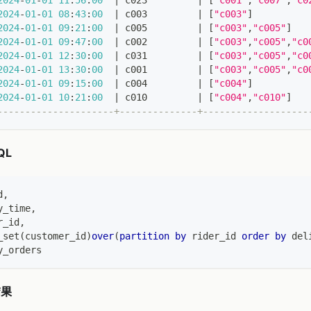
2024
-
01
-
01
11
:
56
:
00
|
 c023         
|
[
"c001"
,
"c007"
,
"c0
2024
-
01
-
01
08
:
43
:
00
|
 c003         
|
[
"c003"
]
2024
-
01
-
01
09
:
21
:
00
|
 c005         
|
[
"c003"
,
"c005"
]
2024
-
01
-
01
09
:
47
:
00
|
 c002         
|
[
"c003"
,
"c005"
,
"c0
2024
-
01
-
01
12
:
30
:
00
|
 c031         
|
[
"c003"
,
"c005"
,
"c0
2024
-
01
-
01
13
:
30
:
00
|
 c001         
|
[
"c003"
,
"c005"
,
"c0
2024
-
01
-
01
09
:
15
:
00
|
 c004         
|
[
"c004"
]
2024
-
01
-
01
10
:
21
:
00
|
 c010         
|
[
"c004"
,
"c010"
]
---------------------+--------------+-------------------
QL
d
,
y_time
,
r_id
,
_set
(
customer_id
)
over
(
partition
by
 rider_id 
order
by
 del
y_orders
结果