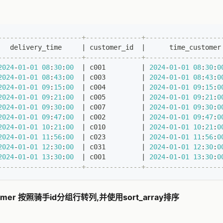
---------------------+--------------+-------------------
   delivery_time     
|
 customer_id  
|
      time_customer
---------------------+--------------+-------------------
2024
-
01
-
01
08
:
30
:
00
|
 c001         
|
2024
-
01
-
01
08
:
30
:
0
2024
-
01
-
01
08
:
43
:
00
|
 c003         
|
2024
-
01
-
01
08
:
43
:
0
2024
-
01
-
01
09
:
15
:
00
|
 c004         
|
2024
-
01
-
01
09
:
15
:
0
2024
-
01
-
01
09
:
21
:
00
|
 c005         
|
2024
-
01
-
01
09
:
21
:
0
2024
-
01
-
01
09
:
30
:
00
|
 c007         
|
2024
-
01
-
01
09
:
30
:
0
2024
-
01
-
01
09
:
47
:
00
|
 c002         
|
2024
-
01
-
01
09
:
47
:
0
2024
-
01
-
01
10
:
21
:
00
|
 c010         
|
2024
-
01
-
01
10
:
21
:
0
2024
-
01
-
01
11
:
56
:
00
|
 c023         
|
2024
-
01
-
01
11
:
56
:
0
2024
-
01
-
01
12
:
30
:
00
|
 c031         
|
2024
-
01
-
01
12
:
30
:
0
2024
-
01
-
01
13
:
30
:
00
|
 c001         
|
2024
-
01
-
01
13
:
30
:
0
---------------------+--------------+-------------------
stomer 按照骑手id分组行转列,并使用sort_array排序