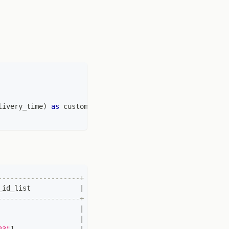
livery_time
)
as
 customer_id_list
--------------------+
_id_list            
|
--------------------+
|
|