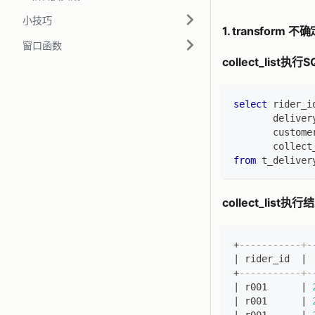
小技巧
1. transfor
窗口函数
collect_list执行S
select
 rider_i
       deliver
       custome
       collect
from
 t_deliver
collect_list执行
+
-----------+-
|
 rider_id  
|
 
+
-----------+-
|
 r001      
|
|
 r001      
|