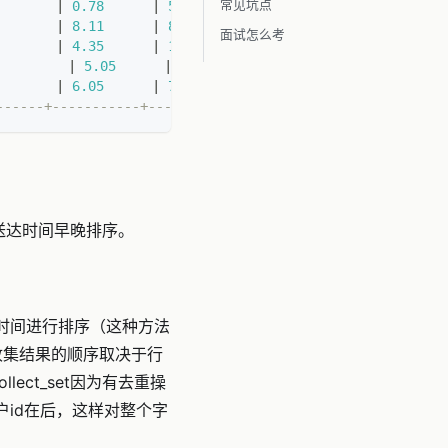
常见坑点
       
|
0.78
|
5.00
|
       
|
8.11
|
8.00
|
面试怎么考
       
|
4.35
|
15.00
|
         
|
5.05
|
9.50
|
       
|
6.05
|
7.00
|
------+-----------+----------+
照送达时间早晚排序。
时间进行排序（这种方法
，因为收集结果的顺序取决于行
llect_set因为有去重操
户id在后，这样对整个字