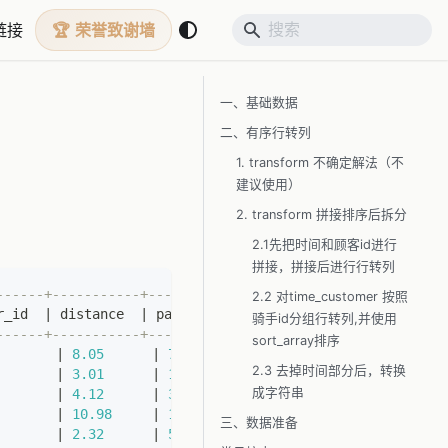
链接
荣誉致谢墙
一、基础数据
二、有序行转列
1. transform 不确定解法（不
建议使用）
2. transform 拼接排序后拆分
2.1先把时间和顾客id进行
拼接，拼接后进行行转列
------+-----------+----------+
2.2 对time_customer 按照
r_id  
|
 distance  
|
 payment  
|
骑手id分组行转列,并使用
------+-----------+----------+
sort_array排序
       
|
8.05
|
7.50
|
2.3 去掉时间部分后，转换
       
|
3.01
|
13.00
|
成字符串
       
|
4.12
|
3.50
|
       
|
10.98
|
15.00
|
三、数据准备
       
|
2.32
|
5.00
|