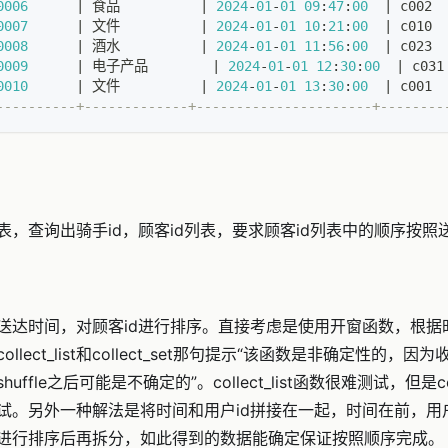
0006
|
 食品          
|
2024
-
01
-
01
09
:
47
:
00
|
 c002  
0007
|
 文件          
|
2024
-
01
-
01
10
:
21
:
00
|
 c010  
0008
|
 酒水          
|
2024
-
01
-
01
11
:
56
:
00
|
 c023  
0009
|
 电子产品        
|
2024
-
01
-
01
12
:
30
:
00
|
 c031
0010
|
 文件          
|
2024
-
01
-
01
13
:
30
:
00
|
 c001  
----------+-------------+----------------------+--------
表，查询出骑手id，顾客id列表，要求顾客id列表中的顺序按
送达时间，对顾客id进行排序。直接考虑是使用开窗函数，根据
llect_list和collect_set那句提示“该函数是非确定性的
ffle之后可能是不确定的”。collect_list函数很难测试，但是co
试。另外一种解法是将时间和用户id拼接在一起，时间在前，用
进行排序后再拆分，如此得到的数据能确定保证按照顺序完成。