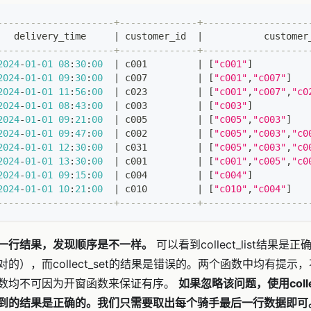
---------------------+--------------+-------------------
   delivery_time     
|
 customer_id  
|
           customer
---------------------+--------------+-------------------
2024
-
01
-
01
08
:
30
:
00
|
 c001         
|
[
"c001"
]
2024
-
01
-
01
09
:
30
:
00
|
 c007         
|
[
"c001"
,
"c007"
]
2024
-
01
-
01
11
:
56
:
00
|
 c023         
|
[
"c001"
,
"c007"
,
"c0
2024
-
01
-
01
08
:
43
:
00
|
 c003         
|
[
"c003"
]
2024
-
01
-
01
09
:
21
:
00
|
 c005         
|
[
"c005"
,
"c003"
]
2024
-
01
-
01
09
:
47
:
00
|
 c002         
|
[
"c005"
,
"c003"
,
"c0
2024
-
01
-
01
12
:
30
:
00
|
 c031         
|
[
"c005"
,
"c003"
,
"c0
2024
-
01
-
01
13
:
30
:
00
|
 c001         
|
[
"c001"
,
"c005"
,
"c0
2024
-
01
-
01
09
:
15
:
00
|
 c004         
|
[
"c004"
]
2024
-
01
-
01
10
:
21
:
00
|
 c010         
|
[
"c010"
,
"c004"
]
---------------------+--------------+-------------------
一行结果，发现顺序是不一样。
可以看到collect_list结果
的），而collect_set的结果是错误的。两个函数中均有提
数均不可因为开窗函数来保证有序。
如果忽略该问题，使用colle
到的结果是正确的。我们只需要取出每个骑手最后一行数据即可