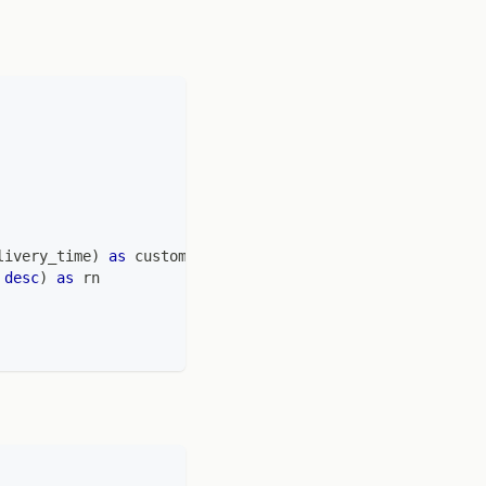
livery_time
)
as
 customer_id_list
,
 
desc
)
as
 rn