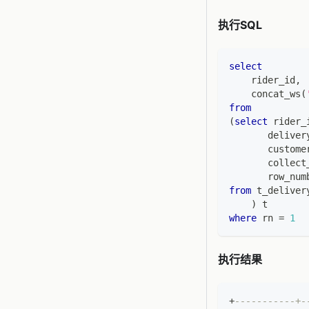
执行SQL
select
    rider_id
,
    concat_ws
(
from
(
select
 rider_
       deliver
       custome
       collect
       row_num
from
 t_deliver
)
 t
where
 rn 
=
1
执行结果
+
-----------+-