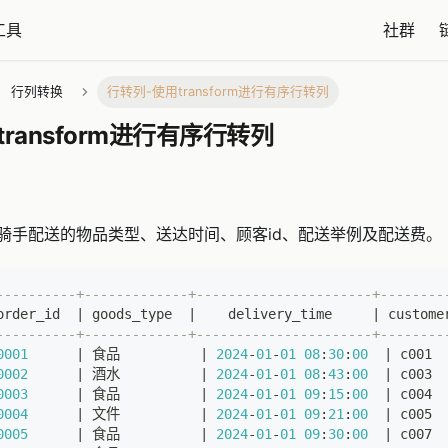
工具
社群
行列转换
行转列-使用transform进行有序行转列
ransform进行有序行转列
骑手配送的物品类型、送达时间、顾客id、配送举例及配送费。
----------+-------------+----------------------+--------
order_id  
|
 goods_type  
|
    delivery_time     
|
 custome
----------+-------------+----------------------+--------
0001
|
 食品          
|
2024
-
01
-
01
08
:
30
:
00
|
 c001  
0002
|
 酒水          
|
2024
-
01
-
01
08
:
43
:
00
|
 c003  
0003
|
 食品          
|
2024
-
01
-
01
09
:
15
:
00
|
 c004  
0004
|
 文件          
|
2024
-
01
-
01
09
:
21
:
00
|
 c005  
0005
|
 食品          
|
2024
-
01
-
01
09
:
30
:
00
|
 c007  