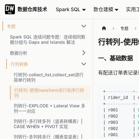
数据仓库技术
数据仓库技术
Spark SQL
数仓建模
实用
专题
专题
Spark SQL 连续问题专题：连续相同数
行转列-使用t
据分组与 Gaps and Islands 解法
数据分析
一、基础数据
行列转换
有配送订单表记录
行转列-collect_list,collect_set进行
简单行转列
行转列-使用transform进行有序行转
+
-----------+-
列
|
 rider_id  
|
 
+
-----------+-
列转行-EXPLODE + Lateral View 多
|
 r001      
|
列一一对应
|
 r002      
|
列转行-多行转多列（竖表转横表）|
|
 r003      
|
CASE WHEN + PIVOT 实现
|
 r002      
|
|
 r001      
|
列转行-多列转多行（横表变竖表）|