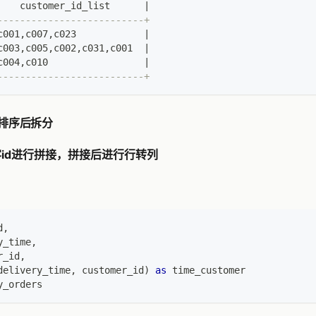
    customer_id_list      
|
--------------------------+
c001
,
c007
,
c023            
|
c003
,
c005
,
c002
,
c031
,
c001  
|
c004
,
c010                 
|
--------------------------+
 拼接排序后拆分
客id进行拼接，拼接后进行行转列
d
,
y_time
,
r_id
,
delivery_time
,
 customer_id
)
as
 time_customer
y_orders