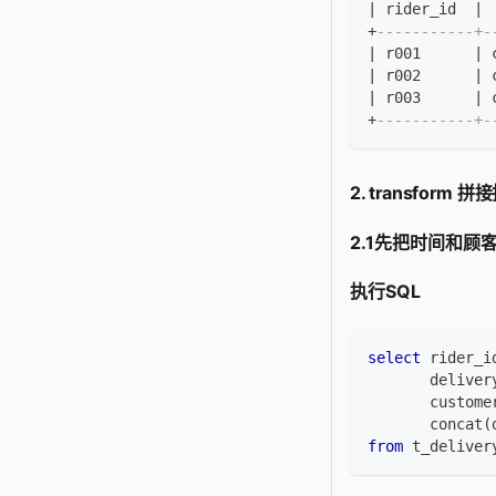
|
 rider_id  
|
 
+
-----------+-
|
 r001      
|
 
|
 r002      
|
 
|
 r003      
|
 
+
-----------+-
2. transform
2.1先把时间和顾
执行SQL
select
 rider_i
       deliver
       custome
       concat
(
from
 t_deliver