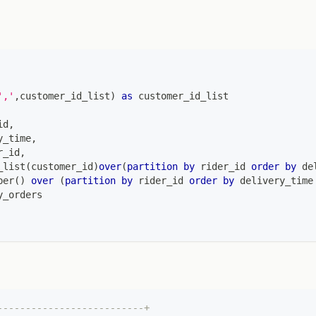
','
,
customer_id_list
)
as
 customer_id_list
id
,
y_time
,
r_id
,
_list
(
customer_id
)
over
(
partition
by
 rider_id 
order
by
 de
ber
(
)
over
(
partition
by
 rider_id 
order
by
 delivery_time
y_orders
--------------------------+