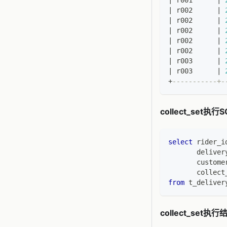
|
 r001      
|
|
 r002      
|
|
 r002      
|
|
 r002      
|
|
 r002      
|
|
 r002      
|
|
 r003      
|
|
 r003      
|
+
-----------+-
collect_set执行S
select
 rider_i
       deliver
       custome
       collect
from
 t_deliver
collect_set执行