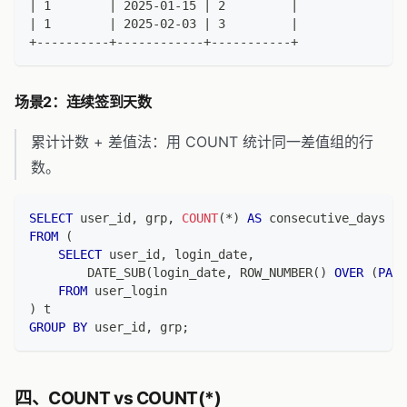
| 1        | 2025-01-15 | 2         |
| 1        | 2025-02-03 | 3         |
+----------+------------+-----------+
场景2：连续签到天数
累计计数 + 差值法：用 COUNT 统计同一差值组的行
数。
SELECT
 user_id
,
 grp
,
COUNT
(
*
)
AS
 consecutive_days
FROM
(
SELECT
 user_id
,
 login_date
,
        DATE_SUB
(
login_date
,
 ROW_NUMBER
(
)
OVER
(
PART
FROM
 user_login
)
 t
GROUP
BY
 user_id
,
 grp
;
四、COUNT vs COUNT(*)