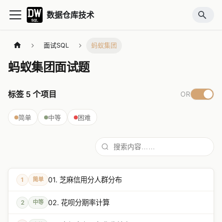
数据仓库技术
面试SQL
蚂蚁集团
蚂蚁集团面试题
标签
5
个项目
OR
简单
中等
困难
01. 芝麻信用分人群分布
1
简单
02. 花呗分期率计算
2
中等