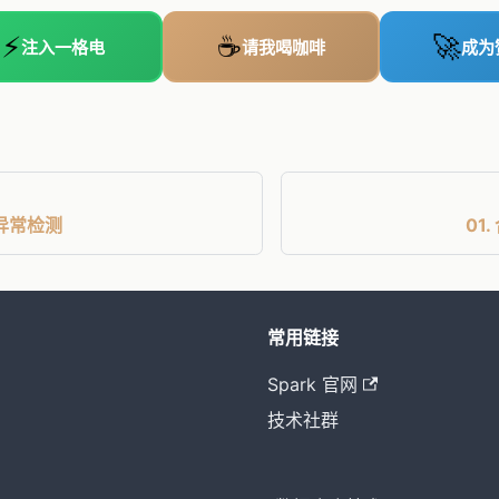
⚡
☕
🚀
注入一格电
请我喝咖啡
成为
迹异常检测
01
常用链接
Spark 官网
技术社群