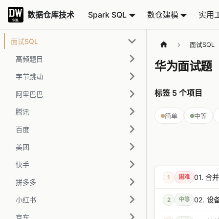
数据仓库技术
数据仓库技术
Spark SQL
数仓建模
实用
面试SQL
面试SQL
高频题目
华为面试题
字节跳动
标签
5
个项目
阿里巴巴
腾讯
简单
中等
百度
美团
快手
01. 
1
困难
拼多多
小红书
02. 
2
中等
京东