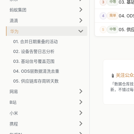
03. 
3
中等
蚂蚁集团
04. 
4
简单
滴滴
05. 
5
中等
华为
01. 合并日期重叠的活动
02. 设备告警日志分析
03. 基站信号覆盖范围
04. ODS层数据清洗去重
📱
关注公众
05. 供应链库存周转天数
「数据仓库技
新，不错过每
网易
B站
小米
携程