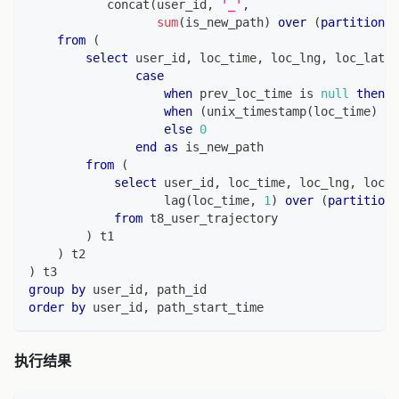
           concat
(
user_id
,
'_'
,
sum
(
is_new_path
)
over
(
partition
b
from
(
select
 user_id
,
 loc_time
,
 loc_lng
,
 loc_lat
,
case
when
 prev_loc_time 
is
null
then
1
when
(
unix_timestamp
(
loc_time
)
-
 
else
0
end
as
 is_new_path
from
(
select
 user_id
,
 loc_time
,
 loc_lng
,
 loc_l
                   lag
(
loc_time
,
1
)
over
(
partition
from
 t8_user_trajectory
)
 t1
)
 t2
)
 t3
group
by
 user_id
,
 path_id
order
by
 user_id
,
 path_start_time
执行结果