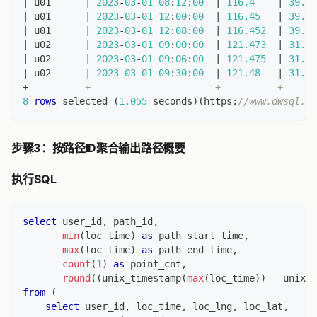
|
 u01      
|
2023
-
03
-
01
08
:
12
:
00
|
116.4
|
39.91
|
 u01      
|
2023
-
03
-
01
12
:
00
:
00
|
116.45
|
39.95
|
 u01      
|
2023
-
03
-
01
12
:
08
:
00
|
116.452
|
39.95
|
 u02      
|
2023
-
03
-
01
09
:
00
:
00
|
121.473
|
31.23
|
 u02      
|
2023
-
03
-
01
09
:
06
:
00
|
121.475
|
31.23
|
 u02      
|
2023
-
03
-
01
09
:
30
:
00
|
121.48
|
31.24
+
----------+----------------------+----------+------
8
rows
 selected 
(
1.055
 seconds
)
(
https:
//www.dwsql.co
步骤3：按路径ID聚合输出路径概要
执行SQL
select
 user_id
,
 path_id
,
min
(
loc_time
)
as
 path_start_time
,
max
(
loc_time
)
as
 path_end_time
,
count
(
1
)
as
 point_cnt
,
round
(
(
unix_timestamp
(
max
(
loc_time
)
)
-
 unix_t
from
(
select
 user_id
,
 loc_time
,
 loc_lng
,
 loc_lat
,