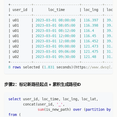
+
----------+----------------------+----------+------
|
 user_id  
|
       loc_time       
|
 loc_lng  
|
 loc_l
+
----------+----------------------+----------+------
|
 u01      
|
2023
-
03
-
01
08
:
00
:
00
|
116.397
|
39.90
|
 u01      
|
2023
-
03
-
01
08
:
05
:
00
|
116.398
|
39.90
|
 u01      
|
2023
-
03
-
01
08
:
12
:
00
|
116.4
|
39.91
|
 u01      
|
2023
-
03
-
01
12
:
00
:
00
|
116.45
|
39.95
|
 u01      
|
2023
-
03
-
01
12
:
08
:
00
|
116.452
|
39.95
|
 u02      
|
2023
-
03
-
01
09
:
00
:
00
|
121.473
|
31.23
|
 u02      
|
2023
-
03
-
01
09
:
06
:
00
|
121.475
|
31.23
|
 u02      
|
2023
-
03
-
01
09
:
30
:
00
|
121.48
|
31.24
+
----------+----------------------+----------+------
8
rows
 selected 
(
1.831
 seconds
)
(
https:
//www.dwsql.co
步骤2：标记新路径起点 + 累积生成路径ID
select
 user_id
,
 loc_time
,
 loc_lng
,
 loc_lat
,
       concat
(
user_id
,
'_'
,
sum
(
is_new_path
)
over
(
partition
by
 us
from
(