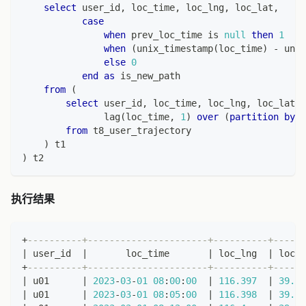
select
 user_id
,
 loc_time
,
 loc_lng
,
 loc_lat
,
case
when
 prev_loc_time 
is
null
then
1
when
(
unix_timestamp
(
loc_time
)
-
 unix
else
0
end
as
 is_new_path
from
(
select
 user_id
,
 loc_time
,
 loc_lng
,
 loc_lat
,
               lag
(
loc_time
,
1
)
over
(
partition
by
 u
from
 t8_user_trajectory
)
 t1
)
 t2
执行结果
+
----------+----------------------+----------+------
|
 user_id  
|
       loc_time       
|
 loc_lng  
|
 loc_l
+
----------+----------------------+----------+------
|
 u01      
|
2023
-
03
-
01
08
:
00
:
00
|
116.397
|
39.90
|
 u01      
|
2023
-
03
-
01
08
:
05
:
00
|
116.398
|
39.90