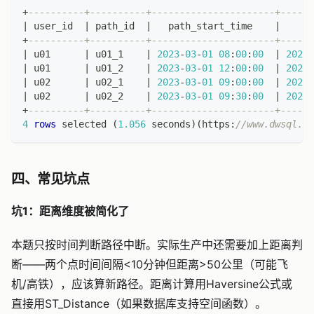
+
----------+----------+----------------------+------
|
 user_id  
|
 path_id  
|
   path_start_time    
|
    pa
+
----------+----------+----------------------+------
|
 u01      
|
 u01_1    
|
2023
-
03
-
01
08
:
00
:
00
|
2023
-
|
 u01      
|
 u01_2    
|
2023
-
03
-
01
12
:
00
:
00
|
2023
-
|
 u02      
|
 u02_1    
|
2023
-
03
-
01
09
:
00
:
00
|
2023
-
|
 u02      
|
 u02_2    
|
2023
-
03
-
01
09
:
30
:
00
|
2023
-
+
----------+----------+----------------------+------
4
rows
 selected 
(
1.056
 seconds
)
(
https:
//www.dwsql.co
四、常见坑点
坑1：距离维度被简化了
本题只按时间判断路径中断。实际生产中还需要加上距离判
断——两个点时间间隔<10分钟但距离>50公里（可能飞
机/高铁），应该算新路径。距离计算用Haversine公式或
直接用ST_Distance（如果数据库支持空间函数）。