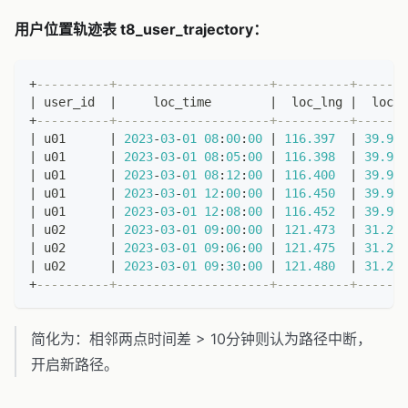
用户位置轨迹表 t8_user_trajectory：
+
----------+---------------------+----------+-------
|
 user_id  
|
     loc_time        
|
  loc_lng 
|
  loc_l
+
----------+---------------------+----------+-------
|
 u01      
|
2023
-
03
-
01
08
:
00
:
00
|
116.397
|
39.908
|
 u01      
|
2023
-
03
-
01
08
:
05
:
00
|
116.398
|
39.909
|
 u01      
|
2023
-
03
-
01
08
:
12
:
00
|
116.400
|
39.910
|
 u01      
|
2023
-
03
-
01
12
:
00
:
00
|
116.450
|
39.950
|
 u01      
|
2023
-
03
-
01
12
:
08
:
00
|
116.452
|
39.952
|
 u02      
|
2023
-
03
-
01
09
:
00
:
00
|
121.473
|
31.230
|
 u02      
|
2023
-
03
-
01
09
:
06
:
00
|
121.475
|
31.232
|
 u02      
|
2023
-
03
-
01
09
:
30
:
00
|
121.480
|
31.240
+
----------+---------------------+----------+-------
简化为：相邻两点时间差 > 10分钟则认为路径中断，
开启新路径。