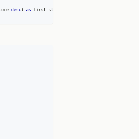
core 
desc
)
as
 first_student