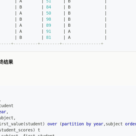
      
|
 A        
|
51
|
 B              
|
      
|
 B        
|
84
|
 B              
|
      
|
 A        
|
50
|
 B              
|
      
|
 B        
|
98
|
 B              
|
      
|
 A        
|
89
|
 B              
|
      
|
 A        
|
91
|
 A              
|
      
|
 B        
|
81
|
 A              
|
-----+----------+--------+----------------+
终结果
,
tudent
ear
,
ubject
,
irst_value
(
student
)
over
(
partition
by
year
,
subject 
orde
student_scores
)
 t