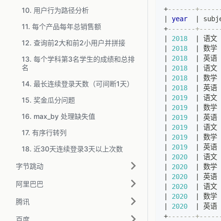
+
-------+-----
10. 用户行为路径分析
|
year
|
 subj
11. 每个产品每年总销售额
+
-------+-----
|
2018
|
 语文 
12. 查询前2大和前2小用户并拼接
|
2018
|
 数学 
|
2018
|
 英语 
13. 每个学科第3名学生的成绩和总排
名
|
2018
|
 语文 
|
2018
|
 数学 
14. 最长连续登录天数（可间断1天）
|
2018
|
 英语 
|
2019
|
 语文 
15. 奖金瓜分问题
|
2019
|
 数学 
16. max_by 处理缺失值
|
2019
|
 英语 
|
2019
|
 语文 
17. 有序行转列
|
2019
|
 数学 
|
2019
|
 英语 
18. 近30天连续登录3天以上次数
|
2020
|
 语文 
字节跳动
|
2020
|
 数学 
|
2020
|
 英语 
阿里巴巴
|
2020
|
 语文 
|
2020
|
 数学 
腾讯
|
2020
|
 英语 
+
-------+-----
百度