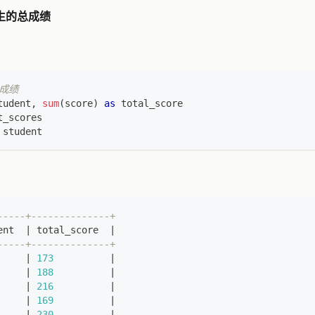
生的总成绩
总成绩
tudent
,
sum
(
score
)
as
 total_score
t_scores
 student
-----+--------------+
ent  
|
 total_score  
|
-----+--------------+
     
|
173
|
     
|
188
|
     
|
216
|
     
|
169
|
     
|
230
|