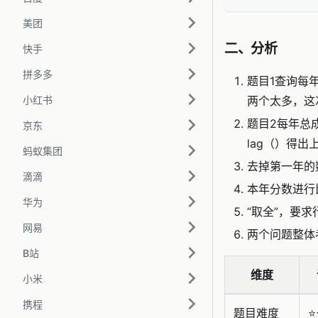
美团
二、分析
快手
拼多多
题目1查询每年
小红书
两个太多，这次使用
题目2每年总
京东
lag（）得出
蚂蚁集团
去掉第一年的数
滴滴
本年分数进行
华为
“取全”，要
网易
两个问题整体
B站
维度
小米
携程
题目难度
⭐️