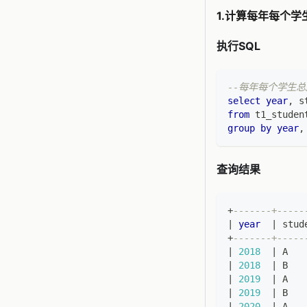
1.计算每年每个学
执行SQL
--每年每个学生
select
year
,
 s
from
 t1_studen
group
by
year
,
查询结果
+
-------+-----
|
year
|
 stud
+
-------+-----
|
2018
|
 A   
|
2018
|
 B   
|
2019
|
 A   
|
2019
|
 B   
|
2020
|
 A   