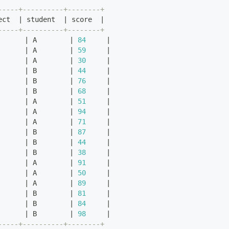
-----+----------+--------+
ect  
|
 student  
|
 score  
|
-----+----------+--------+
      
|
 A        
|
84
|
      
|
 A        
|
59
|
      
|
 A        
|
30
|
      
|
 B        
|
44
|
      
|
 B        
|
76
|
      
|
 B        
|
68
|
      
|
 A        
|
51
|
      
|
 A        
|
94
|
      
|
 A        
|
71
|
      
|
 B        
|
87
|
      
|
 B        
|
44
|
      
|
 B        
|
38
|
      
|
 A        
|
91
|
      
|
 A        
|
50
|
      
|
 A        
|
89
|
      
|
 B        
|
81
|
      
|
 B        
|
84
|
      
|
 B        
|
98
|
-----+----------+--------+