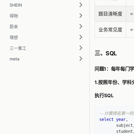
SHEIN
题目清晰度
⭐️
得物
蔚来
业务常见度
⭐️
理想
三一重工
三、SQL
meta
问题1：每年每门
1.按照年份、学
执行SQL
--计算排名第一的
select
year
,
       subject
       student