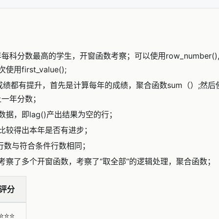
每科分数最高的学生，开窗函数考察；可以使用row_number(),r
first_value();
成绩都有提升，首先是计算每年的成绩，聚合函数sum（）;然
上一年分数；
据，即lag()产出结果为空的行；
比较得出本年是否有进步；
求行数与符合条件行数相同；
考察了多个开窗函数，考察了“取全部“的逻辑处理，聚合函数；
评分
⭐️⭐️⭐️