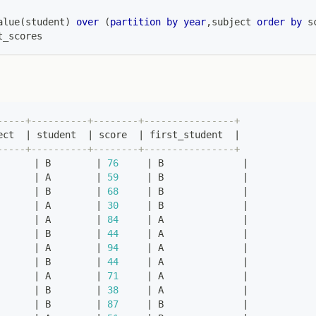
alue
(
student
)
over
(
partition
by
year
,
subject 
order
by
 s
t_scores
-----+----------+--------+----------------+
ect  
|
 student  
|
 score  
|
 first_student  
|
-----+----------+--------+----------------+
      
|
 B        
|
76
|
 B              
|
      
|
 A        
|
59
|
 B              
|
      
|
 B        
|
68
|
 B              
|
      
|
 A        
|
30
|
 B              
|
      
|
 A        
|
84
|
 A              
|
      
|
 B        
|
44
|
 A              
|
      
|
 A        
|
94
|
 A              
|
      
|
 B        
|
44
|
 A              
|
      
|
 A        
|
71
|
 A              
|
      
|
 B        
|
38
|
 A              
|
      
|
 B        
|
87
|
 B              
|