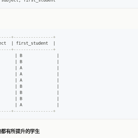
 subject
,
 first_student
-----+----------------+
ect  
|
 first_student  
|
-----+----------------+
      
|
 B              
|
      
|
 B              
|
      
|
 A              
|
      
|
 A              
|
      
|
 A              
|
      
|
 B              
|
      
|
 B              
|
      
|
 B              
|
      
|
 A              
|
-----+----------------+
绩都有所提升的学生