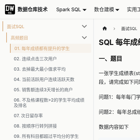
数据仓库技术
数据仓库技术
Spark SQL
数仓建模
实用
面试SQL
面试SQL
高频题目
SQL 每年
01. 每年成绩都有提升的学生
一、题目
02. 连续点击三次用户
03. 去掉最大最小值求平均
一张学生成绩表(stud
04. 当前活跃用户连续活跃天数
段，请完成如下问
05. 销售额连续3天增长的商户
问题1：每年每门
06. 不及格课程数>2的学生平均成绩
及排名
问题2：每年总成
07. 次日留存率
08. 按顺序行转列拼接
数据内容如下
09. 所有科目都超过平均分的学生