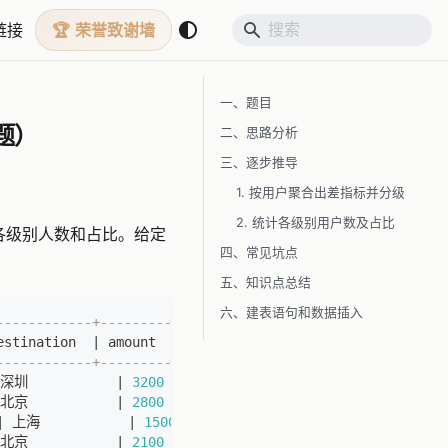
链接
荣誉致谢墙
一、题目
题）
二、思路分析
三、逐步推导
1. 按用户聚合出差指标并分级
2. 统计各级别用户数及占比
计各级别人数和占比。给定
四、常见坑点
五、知识点总结
六、建表语句和数据插入
------------+---------+
estination  
|
 amount  
|
------------+---------+
 深圳           
|
3200
|
 北京           
|
2800
|
|
 上海           
|
1500
|
 北京           
|
2100
|