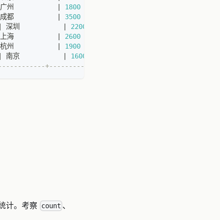
 广州           
|
1800
|
 成都           
|
3500
|
|
 深圳           
|
2200
|
 上海           
|
2600
|
 杭州           
|
1900
|
|
 南京           
|
1600
|
------------+---------+
组统计。考察
、
count