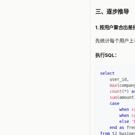
三、逐步推导
1. 按用户聚合出
先统计每个用户上
执行SQL：
select
    user_id
,
max
(
compan
count
(
*
)
a
sum
(
amount
case
when
c
when
c
else
'
end
as
 fre
from
 t2_busine