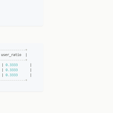
-------------+
 user_ratio  
|
-------------+
|
0.3333
|
|
0.3333
|
|
0.3333
|
-------------+