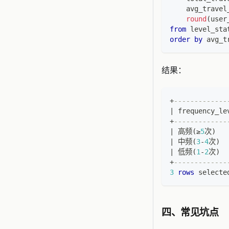
    avg_travel
round
(
user
from
 level_sta
order
by
 avg_t
结果：
+
-------------
|
 frequency_le
+
-------------
|
 高频
(
≥
5
次
)
|
 中频
(
3
-
4
次
)
|
 低频
(
1
-
2
次
)
+
-------------
3
rows
 selecte
四、常见坑点