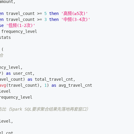
amount
,
en
 travel_count 
>=
5
then
'高频(≥5次)'
en
 travel_count 
>=
3
then
'中频(3-4次)'
se
'低频(1-2次)'
 frequency_level
stats
(
合
ncy_level
,
*
)
as
 user_cnt
,
avel_count
)
as
 total_travel_cnt
,
avg
(
travel_count
)
,
1
)
as
 avg_travel_cnt
level
requency_level
占比（Spark SQL要求聚合结果先落地再套窗口）
level
,
el_cnt
,