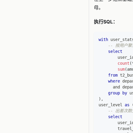
母。
执行SQL：
with
 user_stat
-- 按用户
select
        user_i
count
(
sum
(
am
from
 t2_bu
where
 depa
and
 depa
group
by
 u
)
,
user_level 
as
-- 出差次数
select
        user_i
        travel