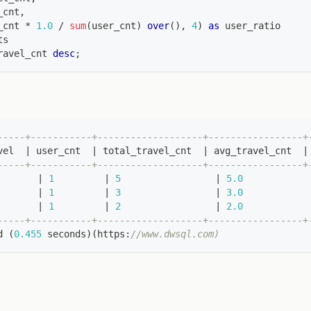
_cnt
,
_cnt 
*
1.0
/
sum
(
user_cnt
)
over
(
)
,
4
)
as
 user_ratio
ts
ravel_cnt 
desc
;
-----+-----------+-------------------+-----------------+
vel  
|
 user_cnt  
|
 total_travel_cnt  
|
 avg_travel_cnt  
|
-----+-----------+-------------------+-----------------+
|
1
|
5
|
5.0
|
1
|
3
|
3.0
|
1
|
2
|
2.0
-----+-----------+-------------------+-----------------+
d 
(
0.455
 seconds
)
(
https:
//www.dwsql.com)