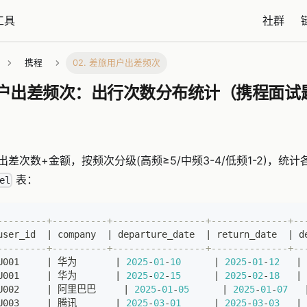
工具
社群
携程
02. 差旅用户出差频次
旅用户出差频次：出行次数分布统计（携程面试
差次数+金额，按频次分级(高频≥5/中频3-4/低频1-2)，统
表：
el
---------+----------+-----------------+--------------+--
user_id  
|
 company  
|
 departure_date  
|
 return_date  
|
 d
---------+----------+-----------------+--------------+--
U001     
|
 华为       
|
2025
-
01
-
10
|
2025
-
01
-
12
|
U001     
|
 华为       
|
2025
-
02
-
15
|
2025
-
02
-
18
|
U002     
|
 阿里巴巴     
|
2025
-
01
-
05
|
2025
-
01
-
07
U003     
|
 腾讯       
|
2025
-
03
-
01
|
2025
-
03
-
03
|