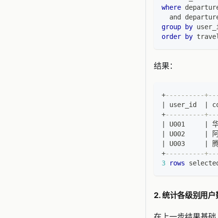
where
 departur
and
 departur
group
by
 user_
order
by
 trave
结果：
+
----------+--
|
 user_id  
|
 c
+
----------+--
|
 U001     
|
 华
|
 U002     
|
 
|
 U003     
|
 腾
+
----------+--
3
rows
 selecte
2. 统计各级别用
在上一步结果基础