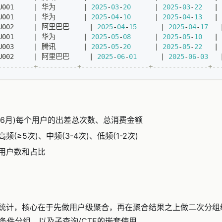
U001     
|
 华为       
|
2025
-
03
-
20
|
2025
-
03
-
22
|
U001     
|
 华为       
|
2025
-
04
-
10
|
2025
-
04
-
13
|
U002     
|
 阿里巴巴     
|
2025
-
04
-
15
|
2025
-
04
-
17
U001     
|
 华为       
|
2025
-
05
-
08
|
2025
-
05
-
10
|
U003     
|
 腾讯       
|
2025
-
05
-
20
|
2025
-
05
-
22
|
U002     
|
 阿里巴巴     
|
2025
-
06
-
01
|
2025
-
06
-
03
---------+----------+-----------------+--------------+--
1-6月)每个用户的出差总次数、总消费金额
(≥5次)、中频(3-4次)、低频(1-2次)
用户数和占比
统计，核心在于先做用户级聚合，再在聚合结果之上做二次分
条件分组，以及子查询/CTE的嵌套使用。