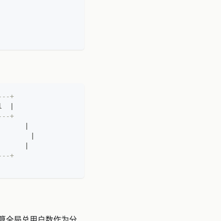
---+
l  
|
---+
|
|
|
---+
算全局总用户数作为分