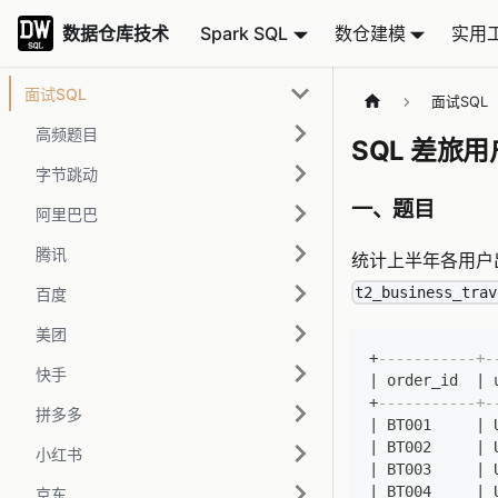
数据仓库技术
数据仓库技术
Spark SQL
数仓建模
实用
面试SQL
面试SQL
高频题目
SQL 差
字节跳动
一、题目
阿里巴巴
腾讯
统计上半年各用户出
t2_business_trav
百度
美团
+
-----------+-
快手
|
 order_id  
|
 
+
-----------+-
拼多多
|
 BT001     
|
 
|
 BT002     
|
 
小红书
|
 BT003     
|
 
|
 BT004     
|
 
京东