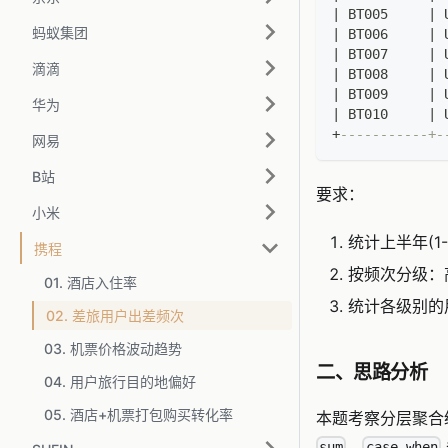
|
 BT005     
|
 
蚂蚁集团
|
 BT006     
|
 
|
 BT007     
|
 
滴滴
|
 BT008     
|
 
|
 BT009     
|
 
华为
|
 BT010     
|
 
+
-----------+-
网易
B站
要求：
小米
统计上半年(
携程
按频次分级：高频
01. 酒店入住率
统计各级别的
02. 差旅用户出差频次
03. 机票价格波动趋势
二、思路分析
04. 用户旅行目的地偏好
05. 酒店+机票打包购买转化率
本题考察分层聚合
、
sum
case when