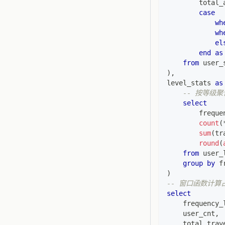
        total_
case
wh
wh
el
end
as
from
 user_
)
,
level_stats 
as
-- 按等级聚
select
        freque
count
(
sum
(
tr
round
(
from
 user_
group
by
 f
)
-- 窗口函数计算
select
    frequency_
    user_cnt
,
    total_trav