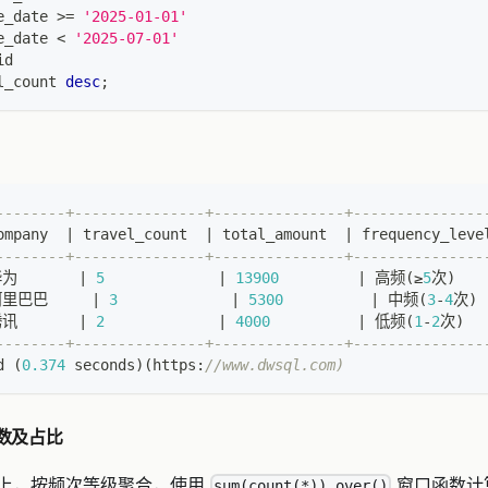
e_date 
>=
'2025-01-01'
e_date 
<
'2025-07-01'
id
l_count 
desc
;
--------+---------------+---------------+---------------
ompany  
|
 travel_count  
|
 total_amount  
|
 frequency_leve
--------+---------------+---------------+---------------
为       
|
5
|
13900
|
 高频
(
≥
5
次
)
阿里巴巴     
|
3
|
5300
|
 中频
(
3
-
4
次
)
讯       
|
2
|
4000
|
 低频
(
1
-
2
次
)
--------+---------------+---------------+---------------
d 
(
0.374
 seconds
)
(
https:
//www.dwsql.com)
户数及占比
上，按频次等级聚合，使用
窗口函数计
sum(count(*)) over()