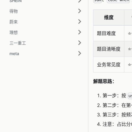
SHEIN
得物
维度
蔚来
理想
题目难度
⭐
三一重工
题目清晰度
⭐
meta
业务常见度
⭐
解题思路：
第一步：按
u
第二步：在第
第三步：按频
注意：占比分