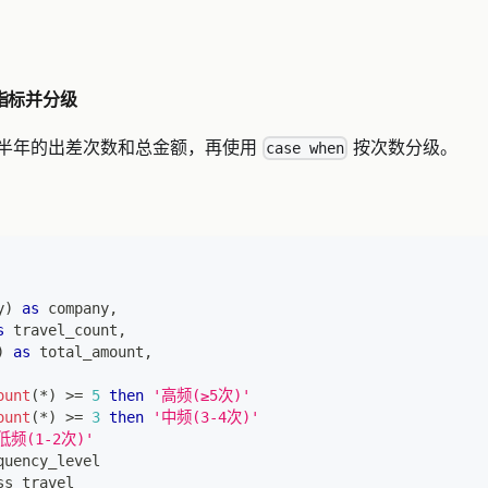
差指标并分级
半年的出差次数和总金额，再使用
按次数分级。
case when
y
)
as
 company
,
s
 travel_count
,
)
as
 total_amount
,
ount
(
*
)
>=
5
then
'高频(≥5次)'
ount
(
*
)
>=
3
then
'中频(3-4次)'
低频(1-2次)'
quency_level
ss_travel