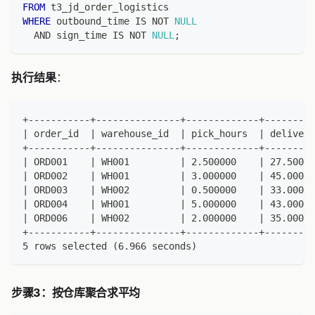
FROM
 t3_jd_order_logistics
WHERE
 outbound_time 
IS
NOT
NULL
AND
 sign_time 
IS
NOT
NULL
;
执行结果
：
+-----------+---------------+-------------+---------
| order_id  | warehouse_id  | pick_hours  | delivery
+-----------+---------------+-------------+---------
| ORD001    | WH001         | 2.500000    | 27.50000
| ORD002    | WH001         | 3.000000    | 45.00000
| ORD003    | WH002         | 0.500000    | 33.00000
| ORD004    | WH001         | 5.000000    | 43.00000
| ORD006    | WH002         | 2.000000    | 35.00000
+-----------+---------------+-------------+---------
5 rows selected (6.966 seconds)
步骤3：按仓库聚合求平均