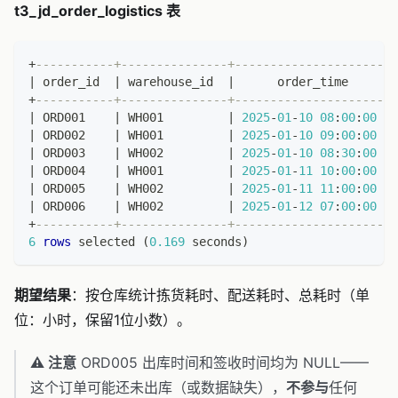
t3_jd_order_logistics 表
+
-----------+---------------+----------------------+
|
 order_id  
|
 warehouse_id  
|
      order_time      
|
+
-----------+---------------+----------------------+
|
 ORD001    
|
 WH001         
|
2025
-
01
-
10
08
:
00
:
00
|
|
 ORD002    
|
 WH001         
|
2025
-
01
-
10
09
:
00
:
00
|
|
 ORD003    
|
 WH002         
|
2025
-
01
-
10
08
:
30
:
00
|
|
 ORD004    
|
 WH001         
|
2025
-
01
-
11
10
:
00
:
00
|
|
 ORD005    
|
 WH002         
|
2025
-
01
-
11
11
:
00
:
00
|
|
 ORD006    
|
 WH002         
|
2025
-
01
-
12
07
:
00
:
00
|
+
-----------+---------------+----------------------+
6
rows
 selected 
(
0.169
 seconds
)
期望结果
：按仓库统计拣货耗时、配送耗时、总耗时（单
位：小时，保留1位小数）。
⚠️ 注意
ORD005 出库时间和签收时间均为 NULL——
这个订单可能还未出库（或数据缺失），
不参与
任何