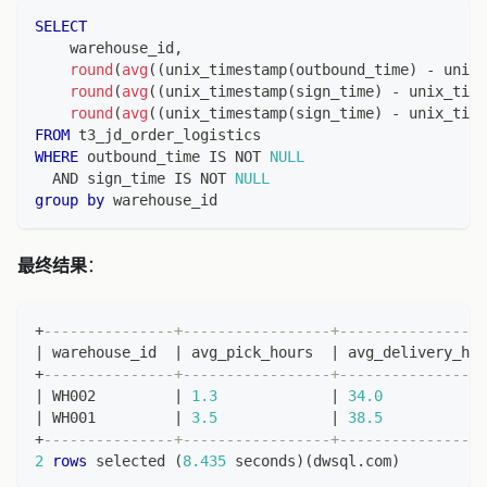
SELECT
    warehouse_id
,
round
(
avg
(
(
unix_timestamp
(
outbound_time
)
-
 unix_
round
(
avg
(
(
unix_timestamp
(
sign_time
)
-
 unix_time
round
(
avg
(
(
unix_timestamp
(
sign_time
)
-
 unix_time
FROM
 t3_jd_order_logistics
WHERE
 outbound_time 
IS
NOT
NULL
AND
 sign_time 
IS
NOT
NULL
group
by
 warehouse_id
最终结果
：
+
---------------+-----------------+-----------------
|
 warehouse_id  
|
 avg_pick_hours  
|
 avg_delivery_hou
+
---------------+-----------------+-----------------
|
 WH002         
|
1.3
|
34.0
|
 WH001         
|
3.5
|
38.5
+
---------------+-----------------+-----------------
2
rows
 selected 
(
8.435
 seconds
)
(
dwsql
.
com
)