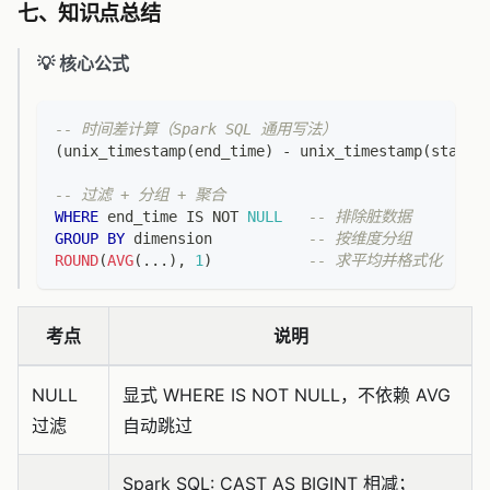
七、知识点总结
💡 核心公式
-- 时间差计算（Spark SQL 通用写法）
(
unix_timestamp
(
end_time
)
-
 unix_timestamp
(
start_
-- 过滤 + 分组 + 聚合
WHERE
 end_time 
IS
NOT
NULL
-- 排除脏数据
GROUP
BY
 dimension           
-- 按维度分组
ROUND
(
AVG
(
.
.
.
)
,
1
)
-- 求平均并格式化
考点
说明
NULL
显式 WHERE IS NOT NULL，不依赖 AVG
过滤
自动跳过
Spark SQL: CAST AS BIGINT 相减；