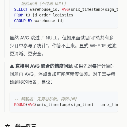
-- 危险写法（不过滤 NULL）
SELECT
 warehouse_id
,
AVG
(
unix_timestamp
(
sign_time
FROM
 t3_jd_order_logistics
GROUP
BY
 warehouse_id
;
虽然 AVG 跳过了 NULL，但如果面试官问"总共有多
少订单参与了统计"，你答不上来。显式 WHERE 过滤
更清晰、更安全。
⚠️ 直接用 AVG 聚合的精度问题
如果先对每行计算时
间差再 AVG，浮点累加可能有精度误差。对于需要精
确到秒的场景，建议：
-- 精确版：先算总秒数，再转小时
ROUND
(
AVG
(
unix_timestamp
(
sign_time
)
-
 unix_timest
六、举一反三