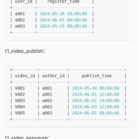
|
 user_id 
|
    register_time     
|
+
---------+----------------------+
|
 a001    
|
2024
-
05
-
28
10
:
00
:
00
|
|
 a002    
|
2024
-
06
-
01
00
:
00
:
00
|
|
 a003    
|
2024
-
05
-
15
08
:
00
:
00
|
+
---------+----------------------+
t1_video_publish：
+
----------+-----------+----------------------+
|
 video_id 
|
 author_id 
|
     publish_time     
|
+
----------+-----------+----------------------+
|
 V001     
|
 a001      
|
2024
-
05
-
30
08
:
00
:
00
|
|
 V002     
|
 a001      
|
2024
-
06
-
01
12
:
00
:
00
|
|
 V003     
|
 a002      
|
2024
-
06
-
01
10
:
00
:
00
|
|
 V004     
|
 a002      
|
2024
-
06
-
03
12
:
00
:
00
|
|
 V005     
|
 a003      
|
2024
-
06
-
01
08
:
00
:
00
|
+
----------+-----------+----------------------+
t1_video_exposure：