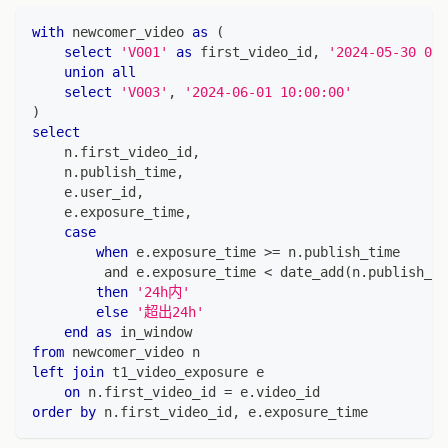
with
 newcomer_video 
as
(
select
'V001'
as
 first_video_id
,
'2024-05-30 08:
union
all
select
'V003'
,
'2024-06-01 10:00:00'
)
select
    n
.
first_video_id
,
    n
.
publish_time
,
    e
.
user_id
,
    e
.
exposure_time
,
case
when
 e
.
exposure_time 
>=
 n
.
publish_time
and
 e
.
exposure_time 
<
 date_add
(
n
.
publish_ti
then
'24h内'
else
'超出24h'
end
as
 in_window
from
 newcomer_video n
left
join
 t1_video_exposure e
on
 n
.
first_video_id 
=
 e
.
video_id
order
by
 n
.
first_video_id
,
 e
.
exposure_time