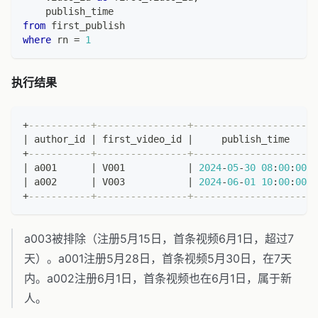
    publish_time
from
 first_publish
where
 rn 
=
1
执行结果
+
-----------+----------------+----------------------
|
 author_id 
|
 first_video_id 
|
     publish_time     
+
-----------+----------------+----------------------
|
 a001      
|
 V001           
|
2024
-
05
-
30
08
:
00
:
00
|
 a002      
|
 V003           
|
2024
-
06
-
01
10
:
00
:
00
+
-----------+----------------+----------------------
a003被排除（注册5月15日，首条视频6月1日，超过7
天）。a001注册5月28日，首条视频5月30日，在7天
内。a002注册6月1日，首条视频也在6月1日，属于新
人。