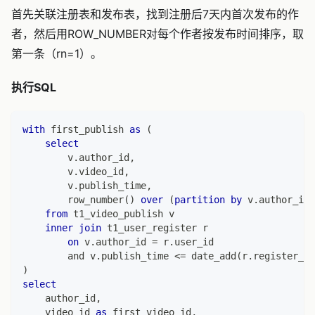
首先关联注册表和发布表，找到注册后7天内首次发布的作
者，然后用ROW_NUMBER对每个作者按发布时间排序，取
第一条（rn=1）。
执行SQL
with
 first_publish 
as
(
select
        v
.
author_id
,
        v
.
video_id
,
        v
.
publish_time
,
        row_number
(
)
over
(
partition
by
 v
.
author_id 
from
 t1_video_publish v
inner
join
 t1_user_register r
on
 v
.
author_id 
=
 r
.
user_id
and
 v
.
publish_time 
<=
 date_add
(
r
.
register_ti
)
select
    author_id
,
    video_id 
as
 first_video_id
,