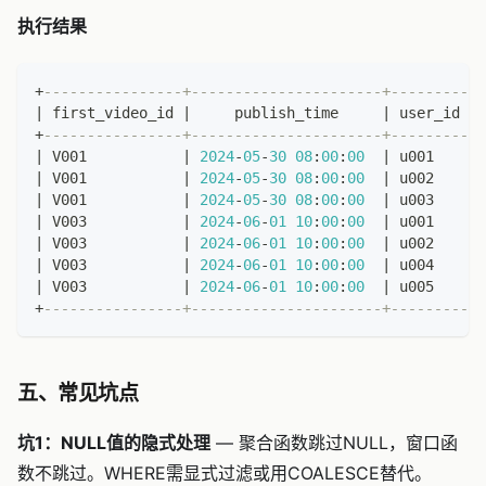
执行结果
+
----------------+----------------------+---------+-
|
 first_video_id 
|
     publish_time     
|
 user_id 
|
 
+
----------------+----------------------+---------+-
|
 V001           
|
2024
-
05
-
30
08
:
00
:
00
|
 u001    
|
|
 V001           
|
2024
-
05
-
30
08
:
00
:
00
|
 u002    
|
|
 V001           
|
2024
-
05
-
30
08
:
00
:
00
|
 u003    
|
|
 V003           
|
2024
-
06
-
01
10
:
00
:
00
|
 u001    
|
|
 V003           
|
2024
-
06
-
01
10
:
00
:
00
|
 u002    
|
|
 V003           
|
2024
-
06
-
01
10
:
00
:
00
|
 u004    
|
|
 V003           
|
2024
-
06
-
01
10
:
00
:
00
|
 u005    
|
+
----------------+----------------------+---------+-
五、常见坑点
坑1：NULL值的隐式处理
— 聚合函数跳过NULL，窗口函
数不跳过。WHERE需显式过滤或用COALESCE替代。