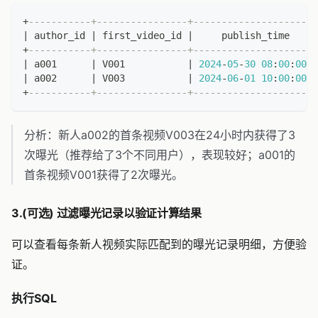
+
-----------+----------------+----------------------
|
 author_id 
|
 first_video_id 
|
     publish_time     
+
-----------+----------------+----------------------
|
 a001      
|
 V001           
|
2024
-
05
-
30
08
:
00
:
00
|
 a002      
|
 V003           
|
2024
-
06
-
01
10
:
00
:
00
+
-----------+----------------+----------------------
分析：新人a002的首条视频V003在24小时内获得了3
次曝光（推荐给了3个不同用户），表现较好；a001的
首条视频V001获得了2次曝光。
3.(可选) 过滤曝光记录以验证计算结果
可以查看每条新人视频实际匹配到的曝光记录明细，方便验
证。
执行SQL