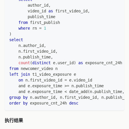
        author_id
,
        video_id 
as
 first_video_id
,
        publish_time
from
 first_publish
where
 rn 
=
1
)
select
    n
.
author_id
,
    n
.
first_video_id
,
    n
.
publish_time
,
count
(
distinct
 e
.
user_id
)
as
 exposure_cnt_24h
from
 newcomer_video n
left
join
 t1_video_exposure e
on
 n
.
first_video_id 
=
 e
.
video_id
and
 e
.
exposure_time 
>=
 n
.
publish_time
and
 e
.
exposure_time 
<
 date_add
(
n
.
publish_time
,
i
group
by
 n
.
author_id
,
 n
.
first_video_id
,
 n
.
publish_ti
order
by
 exposure_cnt_24h 
desc
执行结果