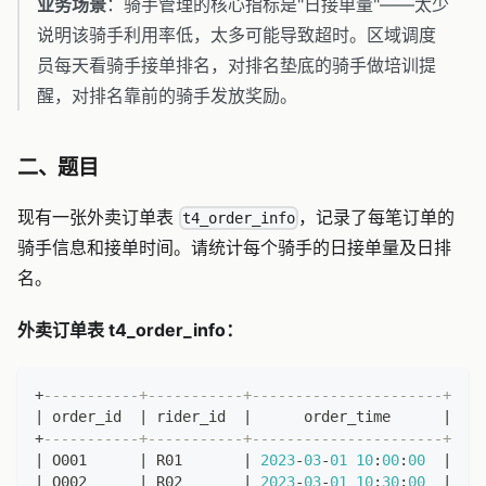
业务场景
：骑手管理的核心指标是"日接单量"——太少
说明该骑手利用率低，太多可能导致超时。区域调度
员每天看骑手接单排名，对排名垫底的骑手做培训提
醒，对排名靠前的骑手发放奖励。
二、题目
现有一张外卖订单表
，记录了每笔订单的
t4_order_info
骑手信息和接单时间。请统计每个骑手的日接单量及日排
名。
外卖订单表 t4_order_info：
+
-----------+-----------+----------------------+
|
 order_id  
|
 rider_id  
|
      order_time      
|
+
-----------+-----------+----------------------+
|
 O001      
|
 R01       
|
2023
-
03
-
01
10
:
00
:
00
|
|
 O002      
|
 R02       
|
2023
-
03
-
01
10
:
30
:
00
|