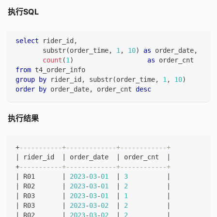
执行SQL
select
 rider_id
,
       substr
(
order_time
,
1
,
10
)
as
 order_date
,
count
(
1
)
as
 order_cnt
from
 t4_order_info
group
by
 rider_id
,
 substr
(
order_time
,
1
,
10
)
order
by
 order_date
,
 order_cnt 
desc
执行结果
+
-----------+-------------+------------+
|
 rider_id  
|
 order_date  
|
 order_cnt  
|
+
-----------+-------------+------------+
|
 R01       
|
2023
-
03
-
01
|
3
|
|
 R02       
|
2023
-
03
-
01
|
2
|
|
 R03       
|
2023
-
03
-
01
|
1
|
|
 R03       
|
2023
-
03
-
02
|
2
|
|
 R02       
|
2023
-
03
-
02
|
2
|