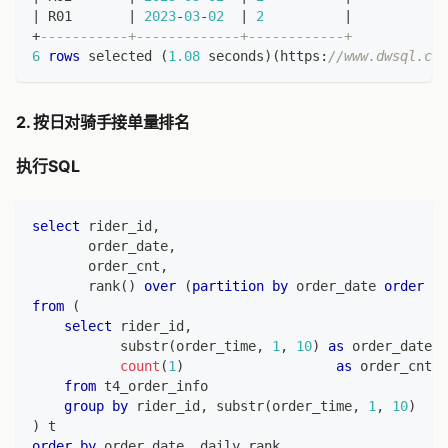
|
 R01       
|
2023
-
03
-
02
|
2
|
+
-----------+-------------+------------+
6
rows
 selected 
(
1.08
 seconds
)
(
https:
//www.dwsql.com
2. 按日对骑手接单量排名
执行SQL
select
 rider_id
,
       order_date
,
       order_cnt
,
       rank
(
)
over
(
partition
by
 order_date 
order
by
from
(
select
 rider_id
,
           substr
(
order_time
,
1
,
10
)
as
 order_date
,
count
(
1
)
as
 order_cnt
from
 t4_order_info
group
by
 rider_id
,
 substr
(
order_time
,
1
,
10
)
)
 t
order
by
 order_date
,
 daily_rank