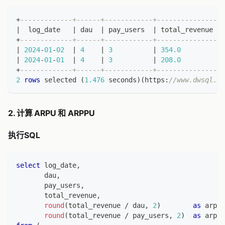
+
-------------+------+------------+----------------+
|
  log_date   
|
 dau  
|
 pay_users  
|
 total_revenue  
|
+
-------------+------+------------+----------------+
|
2024
-
01
-
02
|
4
|
3
|
354.0
|
|
2024
-
01
-
01
|
4
|
3
|
208.0
|
+
-------------+------+------------+----------------+
2
rows
 selected 
(
1.476
 seconds
)
(
https:
//www.dwsql.co
2. 计算 ARPU 和 ARPPU
执行SQL
select
 log_date
,
       dau
,
       pay_users
,
       total_revenue
,
round
(
total_revenue 
/
 dau
,
2
)
as
 arpu
,
round
(
total_revenue 
/
 pay_users
,
2
)
as
 arppu