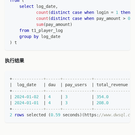
from
(
select
 log_date
,
count
(
distinct
case
when
 login 
=
1
then
 p
count
(
distinct
case
when
 pay_amount 
>
0
t
sum
(
pay_amount
)
from
 t1_player_log
group
by
 log_date
)
 t
执行结果
+
-------------+------+------------+----------------+
|
  log_date   
|
 dau  
|
 pay_users  
|
 total_revenue  
|
+
-------------+------+------------+----------------+
|
2024
-
01
-
02
|
4
|
3
|
354.0
|
|
2024
-
01
-
01
|
4
|
3
|
208.0
|
+
-------------+------+------------+----------------+
2
rows
 selected 
(
0.59
 seconds
)
(
https:
//www.dwsql.com