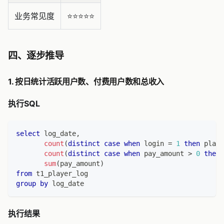
业务常见度
⭐️⭐️⭐️⭐️⭐️
四、逐步推导
1. 按日统计活跃用户数、付费用户数和总收入
执行SQL
select
 log_date
,
count
(
distinct
case
when
 login 
=
1
then
 playe
count
(
distinct
case
when
 pay_amount 
>
0
then
 
sum
(
pay_amount
)
from
 t1_player_log
group
by
 log_date
执行结果