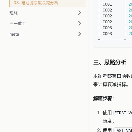
03. 电池健康度衰减分析
|
 C001     
|
2
|
 C002     
|
2
理想
|
 C002     
|
2
|
 C002     
|
2
三一重工
|
 C003     
|
2
|
 C003     
|
2
meta
+
----------+--
三、思路分析
本题考察窗口函数
来计算衰减指标。
解题步骤
：
使用
FIRST_V
康度；
使用
LAST_VA