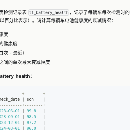
度检测记录表
，记录了每辆车每次检测时的
t1_battery_health
ealth，以百分比表示）。请计算每辆车电池健康度的衰减情况：
康度
的健康度
次 - 最近）
之间的单次最大衰减幅度
tery_health：
----------+--------+
heck_date 
|
 soh    
|
----------+--------+
023
-
06
-
01
|
99.8
|
023
-
09
-
01
|
98.5
|
023
-
12
-
01
|
97.2
|
024
-
03
-
01
|
96.0
|