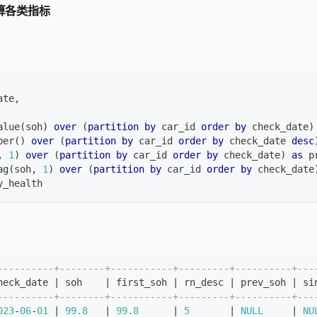
计算各类指标
ate
,
alue
(
soh
)
over
(
partition
by
 car_id 
order
by
 check_date
)
ber
(
)
over
(
partition
by
 car_id 
order
by
 check_date 
desc
,
1
)
over
(
partition
by
 car_id 
order
by
 check_date
)
as
 p
ag
(
soh
,
1
)
over
(
partition
by
 car_id 
order
by
 check_date
y_health
----------+--------+-----------+---------+----------+---
heck_date 
|
 soh    
|
 first_soh 
|
 rn_desc 
|
 prev_soh 
|
 si
----------+--------+-----------+---------+----------+---
023
-
06
-
01
|
99.8
|
99.8
|
5
|
NULL
|
NU