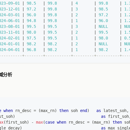
023
-
09
-
01
|
98.5
|
99.8
|
4
|
99.8
|
1.
023
-
12
-
01
|
97.2
|
99.8
|
3
|
98.5
|
1.
024
-
03
-
01
|
96.0
|
99.8
|
2
|
97.2
|
1.
024
-
06
-
01
|
94.8
|
99.8
|
1
|
96.0
|
1.
023
-
08
-
01
|
99.5
|
99.5
|
3
|
NULL
|
NU
023
-
11
-
01
|
98.0
|
99.5
|
2
|
99.5
|
1.
024
-
02
-
01
|
97.5
|
99.5
|
1
|
98.0
|
0.
024
-
01
-
01
|
98.2
|
98.2
|
2
|
NULL
|
NU
024
-
04
-
01
|
96.8
|
98.2
|
1
|
98.2
|
1.
----------+--------+-----------+---------+----------+---
衰减分析
e
when
 rn_desc 
=
(
max_rn
)
then
 soh 
end
)
as
 latest_soh
,
st_soh
)
as
 first_soh
ax
(
first_soh
)
-
max
(
case
when
 rn_desc 
=
(
max_rn
)
then
 so
gle_decay
)
as
 max_singl