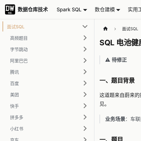
数据仓库技术
数据仓库技术
Spark SQL
数仓建模
实用
面试SQL
面试SQL
高频题目
SQL 电
字节跳动
⚠️
待修正
阿里巴巴
腾讯
一、题目背景
百度
美团
这道题来自蔚来的
见。
快手
拼多多
业务场景
：车联
小红书
一、题目
京东