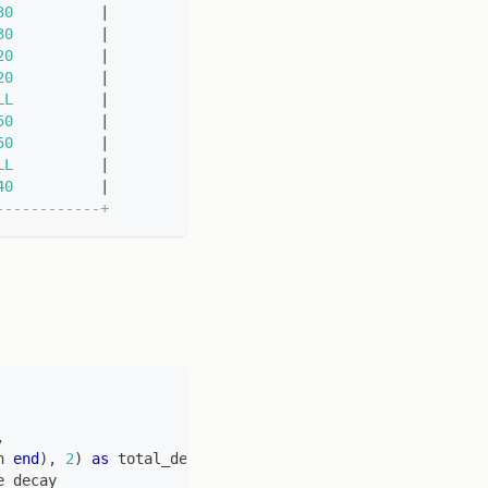
30
|
30
|
20
|
20
|
LL
|
50
|
50
|
LL
|
40
|
------------+
,
h 
end
)
,
2
)
as
 total_decay
,
e_decay