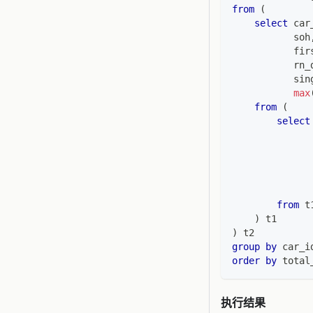
from
(
select
 car
           soh
           fir
           rn_
           sin
max
from
(
select
              
              
              
              
from
 t
)
 t1
)
 t2
group
by
 car_i
order
by
 total
执行结果