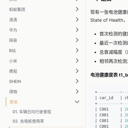
蚂蚁集团
现有一张电池健康
滴滴
State of H
华为
首次检测的健
网易
最近一次检测
B站
总衰减幅度（首
小米
相邻两次检测
携程
电池健康度表 t1_bat
SHEIN
得物
+
----------+--
|
 car_id   
|
 c
蔚来
+
----------+--
|
 C001     
|
2
01. 车辆日均行驶里程
|
 C001     
|
2
|
 C001     
|
2
02. 充电桩使用率
|
 C001     
|
2