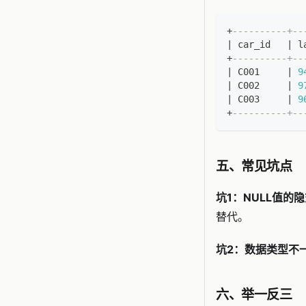
+
----------+--
|
 car_id   
|
 l
+
----------+--
|
 C001     
|
9
|
 C002     
|
9
|
 C003     
|
9
+
----------+--
五、常见坑点
坑1：NULL值的
替代。
坑2：数据类型不一
六、举一反三