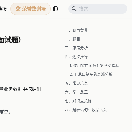
链接
荣誉致谢墙
一、题目背景
面试题）
一、题目
三、思路分析
四、逐步推导
1. 使用窗口函数计算各类指标
2. 汇总每辆车的衰减分析
五、常见坑点
量业务数据中挖掘洞
六、举一反三
七、知识点总结
八、建表语句和数据插入
考点。