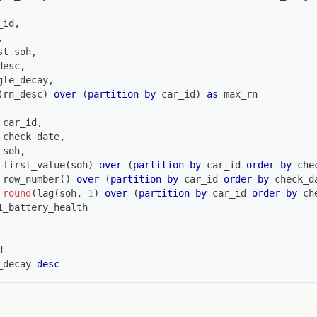
_id
,
,
st_soh
,
desc
,
gle_decay
,
(
rn_desc
)
over
(
partition
by
 car_id
)
as
 max_rn
 car_id
,
 check_date
,
 soh
,
 first_value
(
soh
)
over
(
partition
by
 car_id 
order
by
 che
 row_number
(
)
over
(
partition
by
 car_id 
order
by
 check_d
round
(
lag
(
soh
,
1
)
over
(
partition
by
 car_id 
order
by
 ch
1_battery_health
d
_decay 
desc