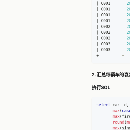
|
 C001     
|
2
|
 C001     
|
2
|
 C001     
|
2
|
 C001     
|
2
|
 C002     
|
2
|
 C002     
|
2
|
 C002     
|
2
|
 C003     
|
2
|
 C003     
|
2
+
----------+--
2. 汇总每辆车的
执行SQL
select
 car_id
,
max
(
cas
max
(
fir
round
(
m
max
(
sin