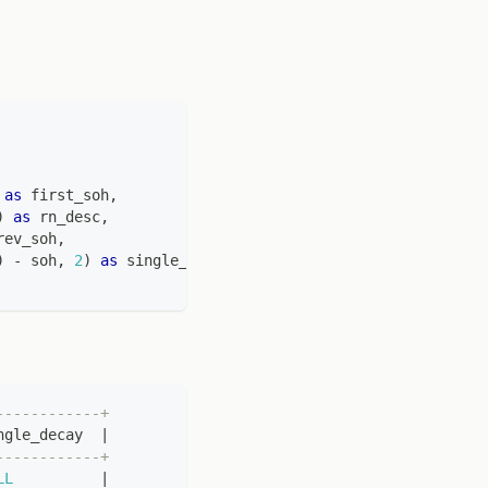
as
 first_soh
,
)
as
 rn_desc
,
rev_soh
,
)
-
 soh
,
2
)
as
 single_decay
------------+
ngle_decay  
|
------------+
LL
|