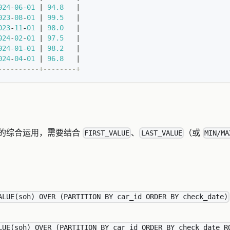
024
-
06
-
01
|
94.8
|
023
-
08
-
01
|
99.5
|
023
-
11
-
01
|
98.0
|
024
-
02
-
01
|
97.5
|
024
-
01
-
01
|
98.2
|
024
-
04
-
01
|
96.8
|
----------+--------+
的综合运用，需要结合
、
（或
FIRST_VALUE
LAST_VALUE
MIN/MA
ALUE(soh) OVER (PARTITION BY car_id ORDER BY check_date)
LUE(soh) OVER (PARTITION BY car_id ORDER BY check_date R