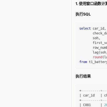
1. 使用窗口函数
执行SQL
select
 car_id
,
       check_d
       soh
,
       first_v
       row_num
       lag
(
soh
round
(
l
from
 t1_batter
执行结果
+
----------+--
|
 car_id   
|
 c
+
----------+--
|
 C001     
|
2