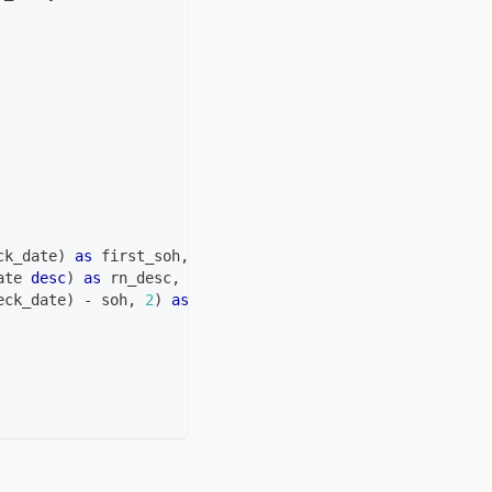
ck_date
)
as
 first_soh
,
ate 
desc
)
as
 rn_desc
,
eck_date
)
-
 soh
,
2
)
as
 single_decay