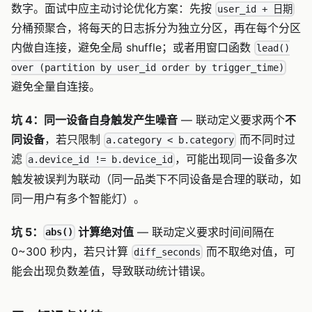
数字。面试中应主动讨论优化方案：先按
user_id + 日期
分桶预聚合，将每天的日志拆分为独立分区，再在每个分区
内做自连接，避免全局 shuffle；或者用窗口函数
lead()
over (partition by user_id order by trigger_time)
避免全量自连接。
坑 4：同一设备自身触发产生噪音
— 联动定义要求两个
不
同设备
，若只限制
而不同时过
a.category < b.category
滤
，可能出现同一设备多次
a.device_id != b.device_id
触发被误判为联动（同一品类下不同设备是合理的联动，如
同一用户有多个智能灯）。
坑 5：
计算绝对值
— 联动定义要求时间间隔在
abs()
0~300 秒内，若只计算
而不取绝对值，可
diff_seconds
能会出现负数差值，导致联动统计错误。