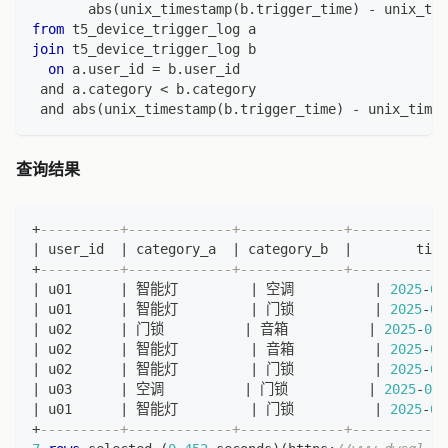
       abs
(
unix_timestamp
(
b
.
trigger_time
)
-
 unix_tim
from
 t5_device_trigger_log a
join
 t5_device_trigger_log b
on
 a
.
user_id 
=
 b
.
user_id
and
 a
.
category 
<
 b
.
category
and
 abs
(
unix_timestamp
(
b
.
trigger_time
)
-
 unix_times
查询结果
+
----------+-------------+-------------+------------
|
 user_id  
|
 category_a  
|
 category_b  
|
        time
+
----------+-------------+-------------+------------
|
 u01      
|
 智能灯         
|
 空调          
|
2025
-
06
|
 u01      
|
 智能灯         
|
 门锁          
|
2025
-
06
|
 u02      
|
 门锁          
|
 音箱          
|
2025
-
06
-
|
 u02      
|
 智能灯         
|
 音箱          
|
2025
-
06
|
 u02      
|
 智能灯         
|
 门锁          
|
2025
-
06
|
 u03      
|
 空调          
|
 门锁          
|
2025
-
06
-
|
 u01      
|
 智能灯         
|
 门锁          
|
2025
-
06
+
----------+-------------+-------------+------------