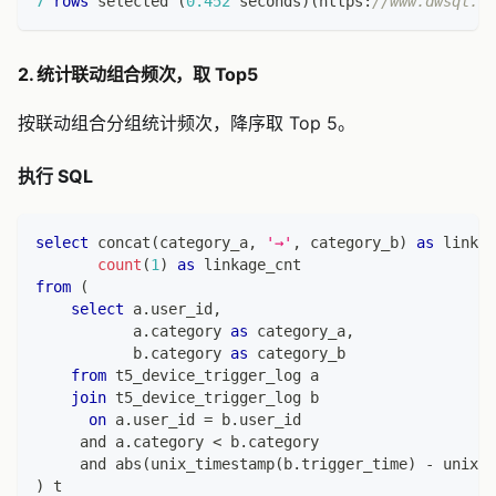
7
rows
 selected 
(
0.452
 seconds
)
(
https:
//www.dwsql.co
2. 统计联动组合频次，取 Top5
按联动组合分组统计频次，降序取 Top 5。
执行 SQL
select
 concat
(
category_a
,
'→'
,
 category_b
)
as
 linkag
count
(
1
)
as
 linkage_cnt
from
(
select
 a
.
user_id
,
           a
.
category 
as
 category_a
,
           b
.
category 
as
 category_b
from
 t5_device_trigger_log a
join
 t5_device_trigger_log b
on
 a
.
user_id 
=
 b
.
user_id
and
 a
.
category 
<
 b
.
category
and
 abs
(
unix_timestamp
(
b
.
trigger_time
)
-
 unix_t
)
 t