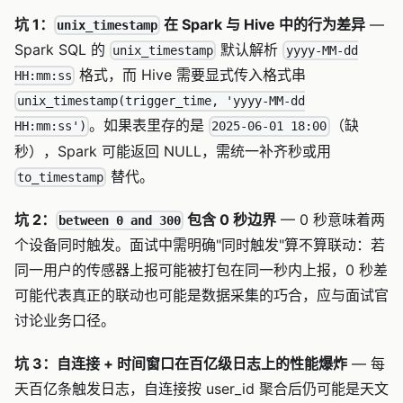
坑 1：
在 Spark 与 Hive 中的行为差异
—
unix_timestamp
Spark SQL 的
默认解析
unix_timestamp
yyyy-MM-dd
格式，而 Hive 需要显式传入格式串
HH:mm:ss
unix_timestamp(trigger_time, 'yyyy-MM-dd
。如果表里存的是
（缺
HH:mm:ss')
2025-06-01 18:00
秒），Spark 可能返回 NULL，需统一补齐秒或用
替代。
to_timestamp
坑 2：
包含 0 秒边界
— 0 秒意味着两
between 0 and 300
个设备同时触发。面试中需明确"同时触发"算不算联动：若
同一用户的传感器上报可能被打包在同一秒内上报，0 秒差
可能代表真正的联动也可能是数据采集的巧合，应与面试官
讨论业务口径。
坑 3：自连接 + 时间窗口在百亿级日志上的性能爆炸
— 每
天百亿条触发日志，自连接按 user_id 聚合后仍可能是天文