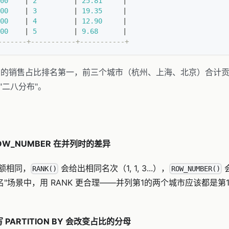
00
|
2
|
25.81
|
00
|
3
|
19.35
|
00
|
4
|
12.90
|
00
|
5
|
9.68
|
-------+-----------+-----------+
6% 的销售占比排名第一，前三个城市（杭州、上海、北京）合计贡献了
"二八分布"。
ROW_NUMBER 在并列时的差异
额相同，
会给出相同名次（1, 1, 3...），
会
RANK()
ROW_NUMBER()
市排名"场景中，用 RANK 更合理——并列第1的两个城市应该都是
PARTITION BY 会改变占比的分母