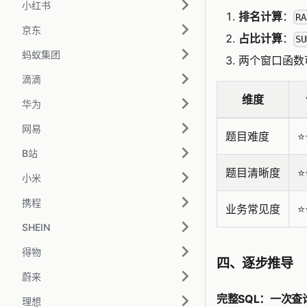
小红书
排名计算
：
RA
京东
占比计算
：
SU
蚂蚁集团
两个窗口函数
滴滴
维度
华为
网易
题目难度
⭐️
B站
题目清晰度
⭐️
小米
携程
业务常见度
⭐️
SHEIN
得物
四、逐步推导
蔚来
完整SQL：一次
理想