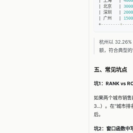
|
 上海   
|
4000
|
 北京   
|
3000
|
 深圳   
|
2000
|
 广州   
|
1500
+
--------+----
杭州以 32.2
额，符合典型的
五、常见坑点
坑1：RANK vs 
如果两个城市销售
3...）。在"城
后。
坑2：窗口函数中写 