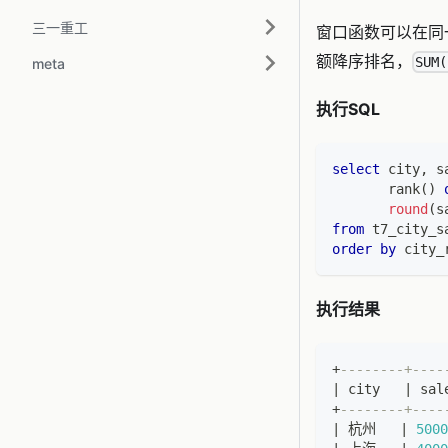
三一重工
窗口函数可以在同一
额降序排名，
SUM(
meta
执行SQL
select
 city
,
 s
       rank
(
)
round
(
s
from
 t7_city_s
order
by
 city_
执行结果
+
--------+----
|
 city   
|
 sal
+
--------+----
|
 杭州   
|
5000