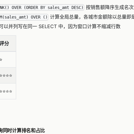
按销售额降序生成名次
NK() OVER (ORDER BY sales_amt DESC)
计算全局总量，各城市金额除以总量即
M(sales_amt) OVER ()
可以并列写在同一 SELECT 中，因为窗口计算不缩减行数
评分
⭐️
⭐️⭐️⭐️⭐️
⭐️⭐️⭐️⭐️
查询同时计算排名和占比