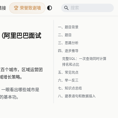
链接
荣誉致谢墙
一、题目背景
（阿里巴巴面试
二、题目
三、思路分析
四、逐步推导
完整SQL：一次查询同时计算
排名和占比
数百个城市，区域运营团
五、常见坑点
域增长策略。
六、举一反三
七、知识点总结
，一眼看出哪些城市是
八、建表语句和数据插入
的基本功。