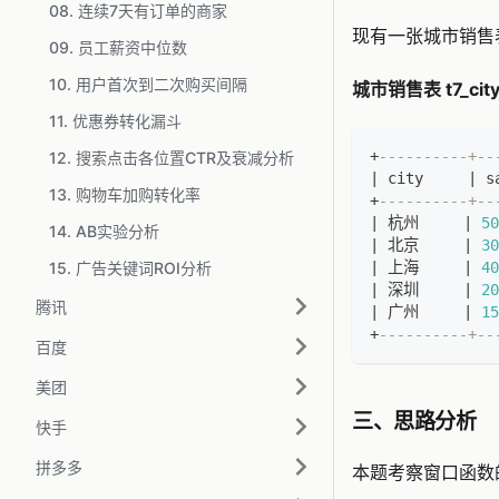
08. 连续7天有订单的商家
现有一张城市销
09. 员工薪资中位数
10. 用户首次到二次购买间隔
城市销售表 t7_city
11. 优惠券转化漏斗
+
----------+--
12. 搜索点击各位置CTR及衰减分析
|
 city     
|
 s
13. 购物车加购转化率
+
----------+--
|
 杭州     
|
50
14. AB实验分析
|
 北京     
|
30
15. 广告关键词ROI分析
|
 上海     
|
40
|
 深圳     
|
20
腾讯
|
 广州     
|
15
+
----------+--
百度
美团
三、思路分析
快手
拼多多
本题考察窗口函数