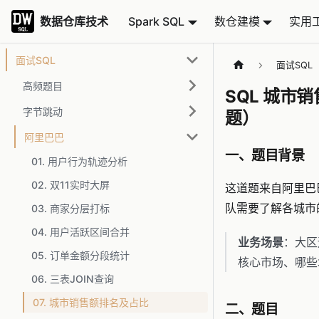
数据仓库技术
数据仓库技术
Spark SQL
数仓建模
实用
面试SQL
面试SQL
高频题目
SQL 城
字节跳动
题）
阿里巴巴
一、题目背景
01. 用户行为轨迹分析
02. 双11实时大屏
这道题来自阿里巴
队需要了解各城市
03. 商家分层打标
04. 用户活跃区间合并
业务场景
：大区
05. 订单金额分段统计
核心市场、哪些
06. 三表JOIN查询
07. 城市销售额排名及占比
二、题目