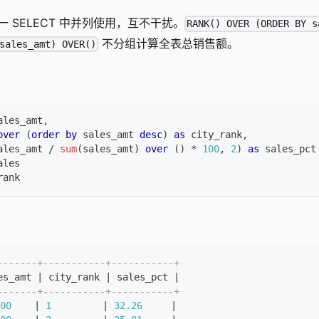
 SELECT 中并列使用，互不干扰。
RANK() OVER (ORDER BY s
不分组计算全表总销售额。
sales_amt) OVER()
ales_amt
,
over
(
order
by
 sales_amt 
desc
)
as
 city_rank
,
ales_amt 
/
sum
(
sales_amt
)
over
(
)
*
100
,
2
)
as
 sales_pct
ales
rank
-------+-----------+-----------+
es_amt 
|
 city_rank 
|
 sales_pct 
|
-------+-----------+-----------+
00
|
1
|
32.26
|