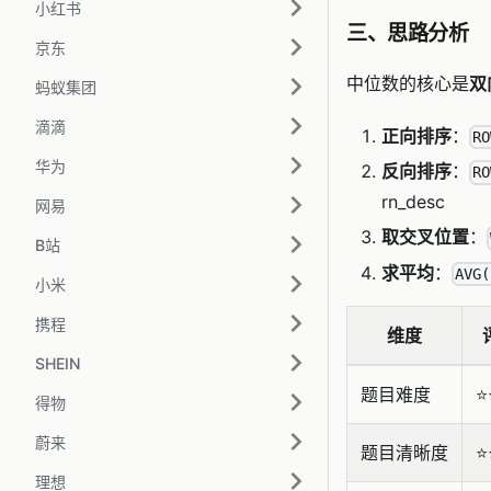
小红书
三、思路分析
京东
中位数的核心是
双
蚂蚁集团
滴滴
正向排序
：
RO
华为
反向排序
：
RO
rn_desc
网易
取交叉位置
：
B站
求平均
：
AVG(
小米
携程
维度
SHEIN
题目难度
⭐️
得物
蔚来
题目清晰度
⭐️
理想