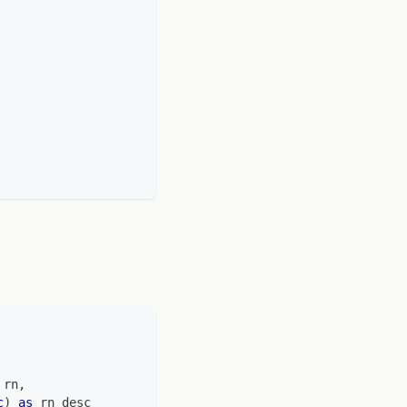
 rn
,
c
)
as
 rn_desc