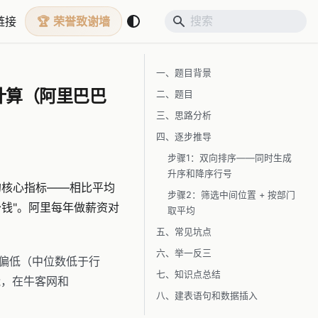
链接
荣誉致谢墙
一、题目背景
数计算（阿里巴巴
二、题目
三、思路分析
四、逐步推导
步骤1：双向排序——同时生成
升序和降序行号
的核心指标——相比平均
步骤2：筛选中间位置 + 按部门
钱"。阿里每年做薪资对
取平均
五、常见坑点
六、举一反三
平偏低（中位数低于行
七、知识点总结
能，在牛客网和
八、建表语句和数据插入