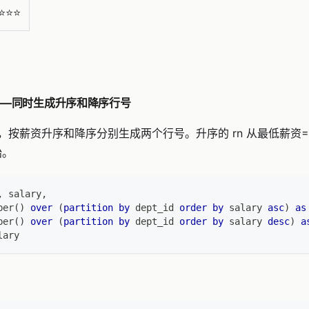
⭐️⭐️⭐️
——同时生成升序和降序行号
按薪资升序和降序分别生成两个行号。升序的 rn 从最低薪资=1 开
始。
,
 salary
,
ber
(
)
over
(
partition
by
 dept_id 
order
by
 salary 
asc
)
as
ber
(
)
over
(
partition
by
 dept_id 
order
by
 salary 
desc
)
a
lary