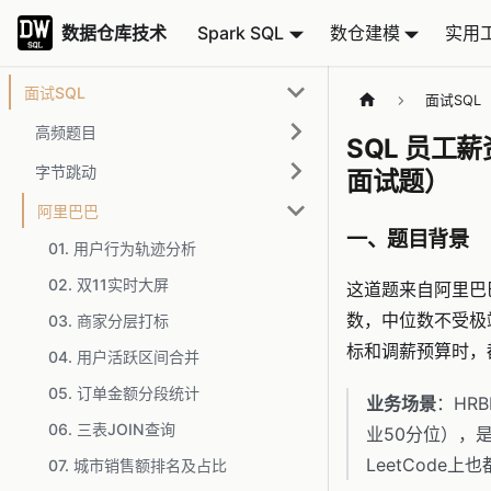
数据仓库技术
数据仓库技术
Spark SQL
数仓建模
实用
面试SQL
面试SQL
高频题目
SQL 员工薪
字节跳动
面试题）
阿里巴巴
一、题目背景
01. 用户行为轨迹分析
02. 双11实时大屏
这道题来自阿里巴
数，中位数不受极
03. 商家分层打标
标和调薪预算时，
04. 用户活跃区间合并
05. 订单金额分段统计
业务场景
：HR
06. 三表JOIN查询
业50分位），
LeetCode上
07. 城市销售额排名及占比