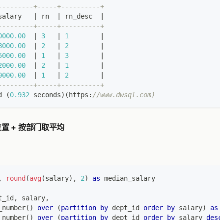
---------+-----+----------+
salary   
|
 rn  
|
 rn_desc  
|
---------+-----+----------+
0000.00
|
3
|
1
|
8000.00
|
2
|
2
|
5000.00
|
1
|
3
|
2000.00
|
2
|
1
|
0000.00
|
1
|
2
|
---------+-----+----------+
d 
(
0.932
 seconds
)
(
https:
//www.dwsql.com)
置 + 按部门取平均
,
round
(
avg
(
salary
)
,
2
)
as
 median_salary
t_id
,
 salary
,
_number
(
)
over
(
partition
by
 dept_id 
order
by
 salary
)
as
_number
(
)
over
(
partition
by
 dept_id 
order
by
 salary 
des