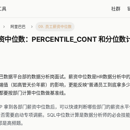
工具
社群
阿里巴巴
09. 员工薪资中位数
资中位数：PERCENTILE_CONT 和分位
巴数据平台部的数据分析岗面试。薪资中位数是HR数据分析中
端值（如高管天价年薪）的影响，更能反映"普通员工到底拿多少
都要按部门计算中位数做基准线。
BP 拿到各部门薪资中位数后，可以快速判断哪些部门的薪资水
是否需要启动专项调薪。SQL中位数计算是数据分析师的必会技
也都是高频题。