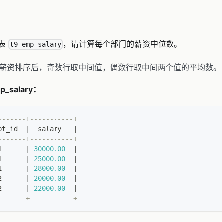
资表
，请计算每个部门的薪资中位数。
t9_emp_salary
薪资排序后，奇数行取中间值，偶数行取中间两个值的平均数。
_salary：
-------+-----------+
pt_id  
|
  salary   
|
-------+-----------+
1      
|
30000.00
|
1      
|
25000.00
|
1      
|
28000.00
|
2      
|
20000.00
|
2      
|
22000.00
|
-------+-----------+