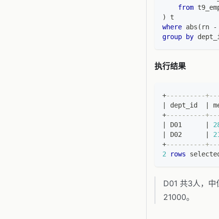
from
 t9_em
)
 t
where
 abs
(
rn 
-
group
by
 dept_
执行结果
+
----------+--
|
 dept_id  
|
 m
+
----------+--
|
 D01      
|
2
|
 D02      
|
2
+
----------+--
2
rows
 selecte
D01 共3人，中
21000。