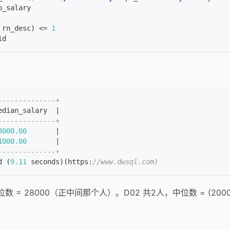
p_salary
 rn_desc
)
<=
1
id
--------------+
edian_salary  
|
--------------+
8000.00
|
1000.00
|
--------------+
d 
(
9.11
 seconds
)
(
https:
//www.dwsql.com)
位数 = 28000（正中间那个人）。D02 共2人，中位数 = (20000+