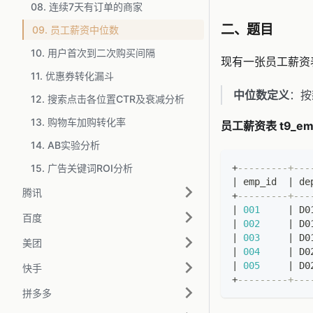
08. 连续7天有订单的商家
二、题目
09. 员工薪资中位数
10. 用户首次到二次购买间隔
现有一张员工薪
11. 优惠券转化漏斗
中位数定义
：按
12. 搜索点击各位置CTR及衰减分析
13. 购物车加购转化率
员工薪资表 t9_emp
14. AB实验分析
15. 广告关键词ROI分析
+
---------+---
|
 emp_id  
|
 de
腾讯
+
---------+---
|
001
|
 D0
百度
|
002
|
 D0
|
003
|
 D0
美团
|
004
|
 D0
|
005
|
 D0
快手
+
---------+---
拼多多