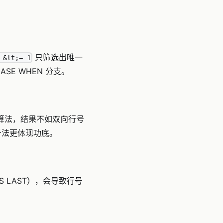
只筛选出唯一
 &lt;= 1
SE WHEN 分支。
算法，结果不如双向行号
号法更体现功底。
ULLS LAST），会导致行号