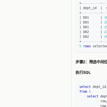
+
----------+--
|
 dept_id  
|
  
+
----------+--
|
 D01      
|
3
|
 D01      
|
2
|
 D01      
|
2
|
 D02      
|
2
|
 D02      
|
2
+
----------+--
5
rows
 selecte
步骤2：筛选中间位
执行SQL
select
 dept_id
from
(
select
 dep
           row
           row