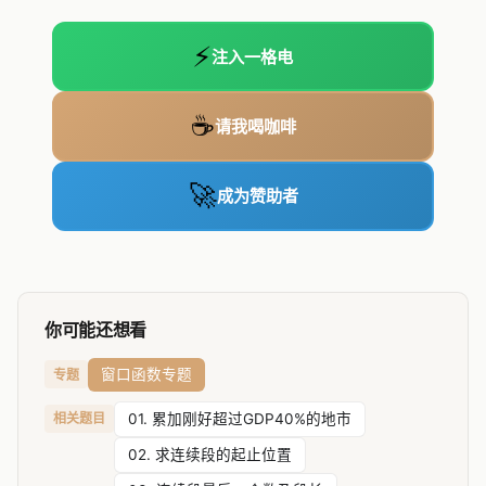
⚡
注入一格电
☕
请我喝咖啡
🚀
成为赞助者
你可能还想看
窗口函数专题
专题
相关题目
01. 累加刚好超过GDP40%的地市
02. 求连续段的起止位置