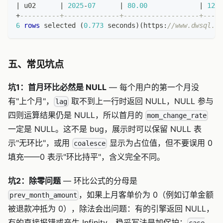
|
 u02      
|
2025
-
07
|
80.00
|
120.
+
----------+--------------+-------------------+-----
6
rows
 selected 
(
0.773
 seconds
)
(
https:
//www.dwsql.co
五、常见坑点
坑1：首月环比必然是 NULL
— 每个用户的第一个月没
有"上个月"，
取不到上一行时返回 NULL，NULL 参与
lag
四则运算结果仍是 NULL，所以首月的
mom_change_rate
一定是 NULL。这不是 bug，展示时可以保留 NULL 表
示"无环比"，或用
显示为占位值，但不要误用 0
coalesce
填充——0 表示"环比持平"，含义完全不同。
坑2：除零问题
— 环比公式的分母是
，如果上月客单价为 0（例如订单金额
prev_month_amount
被退款冲抵为 0），除法会出问题：有的引擎返回 NULL，
有的直接报错或产生 Infinity。稳妥写法是加保护：