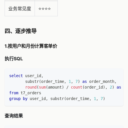
业务常见度
⭐️⭐️⭐️⭐️
四、逐步推导
1.按用户和月份计算客单价
执行SQL
select
 user_id
,
       substr
(
order_time
,
1
,
7
)
as
 order_month
,
round
(
sum
(
amount
)
/
count
(
order_id
)
,
2
)
as
 av
from
 t7_orders
group
by
 user_id
,
 substr
(
order_time
,
1
,
7
)
查询结果