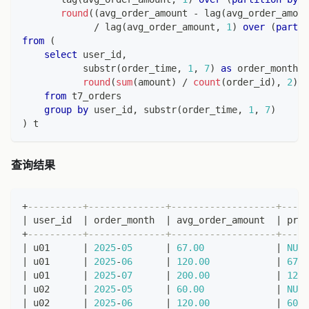
round
(
(
avg_order_amount 
-
 lag
(
avg_order_amoun
/
 lag
(
avg_order_amount
,
1
)
over
(
partit
from
(
select
 user_id
,
           substr
(
order_time
,
1
,
7
)
as
 order_month
,
round
(
sum
(
amount
)
/
count
(
order_id
)
,
2
)
a
from
 t7_orders
group
by
 user_id
,
 substr
(
order_time
,
1
,
7
)
)
 t
查询结果
+
----------+--------------+-------------------+-----
|
 user_id  
|
 order_month  
|
 avg_order_amount  
|
 prev
+
----------+--------------+-------------------+-----
|
 u01      
|
2025
-
05
|
67.00
|
NULL
|
 u01      
|
2025
-
06
|
120.00
|
67.0
|
 u01      
|
2025
-
07
|
200.00
|
120.
|
 u02      
|
2025
-
05
|
60.00
|
NULL
|
 u02      
|
2025
-
06
|
120.00
|
60.0