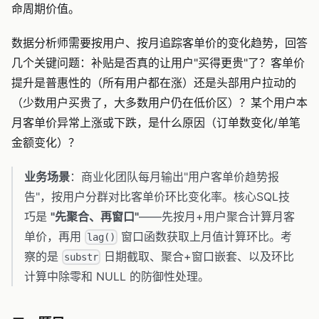
命周期价值。
数据分析师需要按用户、按月追踪客单价的变化趋势，回答
几个关键问题：补贴是否真的让用户"买得更贵"了？客单价
提升是普惠性的（所有用户都在涨）还是头部用户拉动的
（少数用户买贵了，大多数用户仍在低价区）？某个用户本
月客单价异常上涨或下跌，是什么原因（订单数变化/单笔
金额变化）？
业务场景
：商业化团队每月输出"用户客单价趋势报
告"，按用户分群对比客单价环比变化率。核心SQL技
巧是
"先聚合、再窗口"
——先按月+用户聚合计算月客
单价，再用
窗口函数获取上月值计算环比。考
lag()
察的是
日期截取、聚合+窗口嵌套、以及环比
substr
计算中除零和 NULL 的防御性处理。