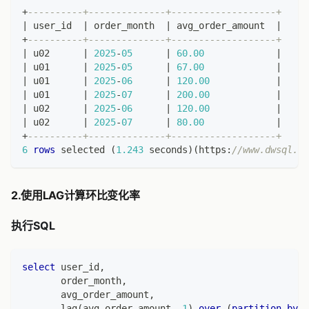
+
----------+--------------+-------------------+
|
 user_id  
|
 order_month  
|
 avg_order_amount  
|
+
----------+--------------+-------------------+
|
 u02      
|
2025
-
05
|
60.00
|
|
 u01      
|
2025
-
05
|
67.00
|
|
 u01      
|
2025
-
06
|
120.00
|
|
 u01      
|
2025
-
07
|
200.00
|
|
 u02      
|
2025
-
06
|
120.00
|
|
 u02      
|
2025
-
07
|
80.00
|
+
----------+--------------+-------------------+
6
rows
 selected 
(
1.243
 seconds
)
(
https:
//www.dwsql.co
2.使用LAG计算环比变化率
执行SQL
select
 user_id
,
       order_month
,
       avg_order_amount
,
       lag
(
avg_order_amount
,
1
)
over
(
partition
by
 u