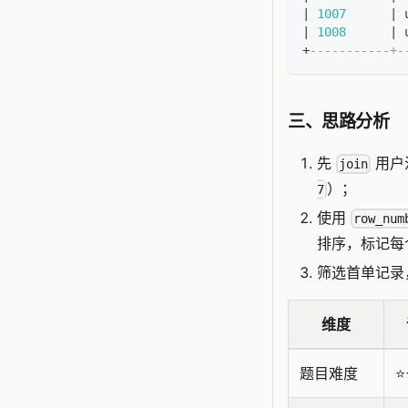
|
1007
|
 
|
1008
|
 
+
-----------+-
三、思路分析
先
用户
join
）；
7
使用
row_num
排序，标记每
筛选首单记录
维度
题目难度
⭐️