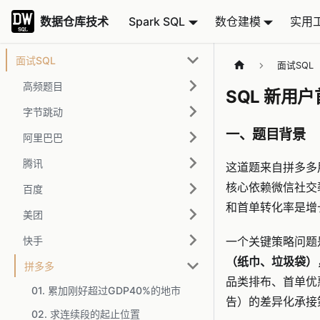
数据仓库技术
数据仓库技术
Spark SQL
数仓建模
实用
面试SQL
面试SQL
高频题目
SQL 新
字节跳动
一、题目背景
阿里巴巴
腾讯
这道题来自拼多多
核心依赖微信社交
百度
和首单转化率是增
美团
快手
一个关键策略问题
（纸巾、垃圾袋）
拼多多
品类排布、首单优惠
01. 累加刚好超过GDP40%的地市
告）的差异化承接
02. 求连续段的起止位置