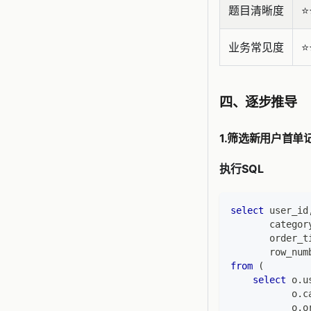
题目清晰度
⭐️
业务常见度
⭐️
四、逐步推导
1.筛选新用户首单
执行SQL
select
 user_id
       categor
       order_t
       row_num
from
(
select
 o
.
u
           o
.
c
           o
.
o