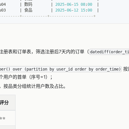
u04      
|
 数码        
|
2025
-
06
-
15
08
:
00
|
u03      
|
 食品        
|
2025
-
06
-
12
15
:
00
|
---------+-----------+-------------------+
注册表和订单表，筛选注册后7天内的订单（
datediff(order_t
按
ber() over (partition by user_id order by order_time)
个用户的首单（序号=1）；
，按品类分组统计用户数及占比。
评分
⭐️⭐️