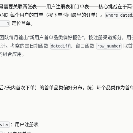
景需要关联两张表——用户注册表和订单表——核心挑战在于两
 AND 每个用户的首单（按下单时间最早的订单）。
where dated
定位首单。
 = 1
团队每月输出"新用户首单品类偏好报告"，按注册渠道拆分，用
设计。考察的是日期函数
、窗口函数
取首
datediff
row_number
的组合应用。
后7天内首次下单）的首单品类偏好分布，统计每个品类作为首
：用户注册表
ster