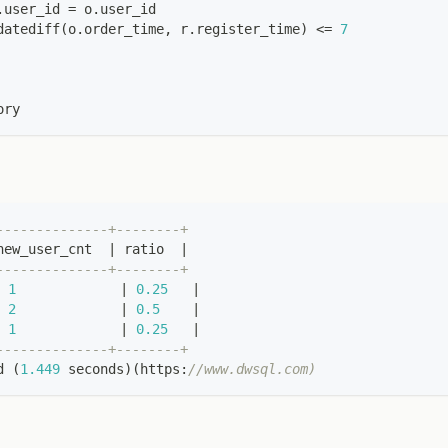
.
user_id 
=
 o
.
user_id
datediff
(
o
.
order_time
,
 r
.
register_time
)
<=
7
ory
--------------+--------+
new_user_cnt  
|
 ratio  
|
--------------+--------+
1
|
0.25
|
2
|
0.5
|
1
|
0.25
|
--------------+--------+
d 
(
1.449
 seconds
)
(
https:
//www.dwsql.com)