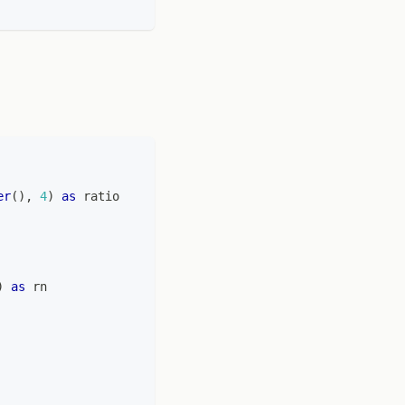
er
(
)
,
4
)
as
 ratio
)
as
 rn