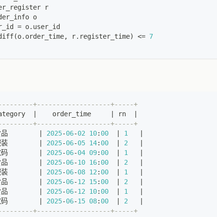
er_register r
der_info o
r_id 
=
 o
.
user_id
diff
(
o
.
order_time
,
 r
.
register_time
)
<=
7
---------+-------------------+-----+
ategory  
|
    order_time     
|
 rn  
|
---------+-------------------+-----+
品        
|
2025
-
06
-
02
10
:
00
|
1
|
装        
|
2025
-
06
-
05
14
:
00
|
2
|
码        
|
2025
-
06
-
04
09
:
00
|
1
|
品        
|
2025
-
06
-
10
16
:
00
|
2
|
装        
|
2025
-
06
-
08
12
:
00
|
1
|
品        
|
2025
-
06
-
12
15
:
00
|
2
|
品        
|
2025
-
06
-
12
10
:
00
|
1
|
码        
|
2025
-
06
-
15
08
:
00
|
2
|
---------+-------------------+-----+