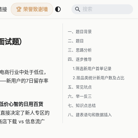
链接
荣誉致谢墙
一、题目背景
面试题）
二、题目
三、思路分析
四、逐步推导
1.筛选新用户首单记录
在电商行业中处于低位，
2.按品类统计新用户数及占比
——新用户的7日留存率
五、常见坑点
六、举一反三
低价心智的日用百货
七、知识点总结
直接决定了新人专区的
八、建表语句和数据插入
店下载 vs 信息流广