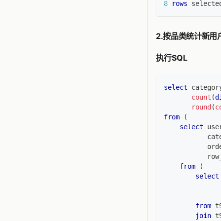
8
rows
 selecte
2.按品类统计新用
执行SQL
select
 categor
count
(
d
round
(
c
from
(
select
 use
           cat
           ord
           row
from
(
select
              
              
from
 t
join
 t