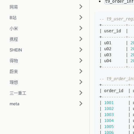
t9_order_inf
网易
B站
-- t9_user_r
+
----------+--
小米
|
 user_id  
|
  
+
----------+--
携程
|
 u01      
|
2
|
 u02      
|
2
SHEIN
|
 u03      
|
2
得物
|
 u04      
|
2
+
----------+--
蔚来
-- t9_order_i
理想
+
-----------+-
|
 order_id  
|
 
三一重工
+
-----------+-
|
1001
|
 
meta
|
1002
|
 
|
1003
|
 
|
1004
|
 
|
1005
|
 
|
1006
|
 