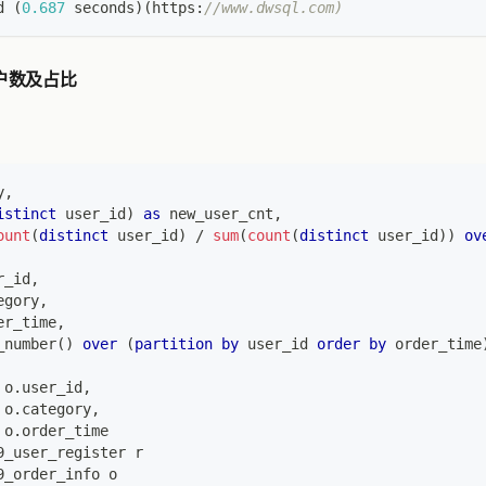
d 
(
0.687
 seconds
)
(
https:
//www.dwsql.com)
户数及占比
y
,
istinct
 user_id
)
as
 new_user_cnt
,
ount
(
distinct
 user_id
)
/
sum
(
count
(
distinct
 user_id
)
)
ov
r_id
,
egory
,
er_time
,
_number
(
)
over
(
partition
by
 user_id 
order
by
 order_time
 o
.
user_id
,
 o
.
category
,
 o
.
order_time
9_user_register r
9_order_info o