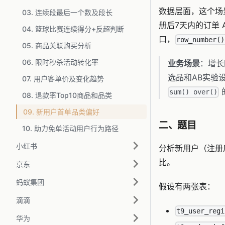
数据层面，这个场
03. 连续段最后一个数及段长
册后7天内的订单
04. 篮球比赛连续得分+反超判断
口，
row_number()
05. 商品关联购买分析
06. 限时秒杀活动转化率
业务场景
：增长
选品和AB实验
07. 用户客单价及变化趋势
sum() over()
08. 退款率Top10商品和品类
09. 新用户首单品类偏好
二、题目
10. 助力免单活动用户行为路径
小红书
分析新用户（注册
比。
京东
蚂蚁集团
假设有两张表：
滴滴
t9_user_regi
华为