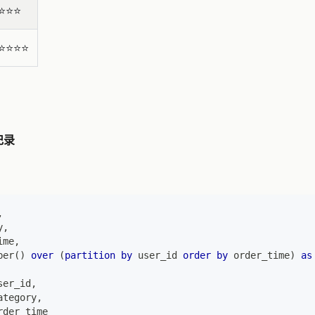
⭐️⭐️⭐️
⭐️⭐️⭐️⭐️
记录
,
y
,
ime
,
ber
(
)
over
(
partition
by
 user_id 
order
by
 order_time
)
as
ser_id
,
ategory
,
rder_time