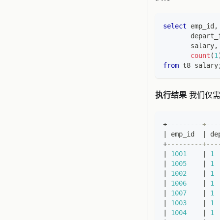
select
 emp_id
,
       depart_
       salary
,
count
(
1
from
 t8_salary
执行结果
我们仅需要
+
---------+---
|
 emp_id  
|
 de
+
---------+---
|
1001
|
1
|
1005
|
1
|
1002
|
1
|
1006
|
1
|
1007
|
1
|
1003
|
1
|
1004
|
1