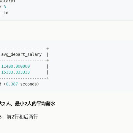
salary
)
=
3
t_id
--------------------+
 avg_depart_salary  
|
--------------------+
11400.000000
|
15333.333333
|
--------------------+
d 
(
0.387
 seconds
)
大2人、最小2人的平均薪水
5，前2行和后两行