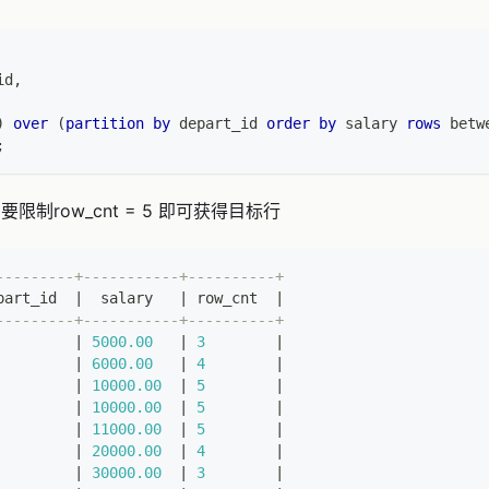
id
,
)
over
(
partition
by
 depart_id 
order
by
 salary 
rows
betw
;
限制row_cnt = 5 即可获得目标行
---------+-----------+----------+
part_id  
|
  salary   
|
 row_cnt  
|
---------+-----------+----------+
|
5000.00
|
3
|
|
6000.00
|
4
|
|
10000.00
|
5
|
|
10000.00
|
5
|
|
11000.00
|
5
|
|
20000.00
|
4
|
|
30000.00
|
3
|