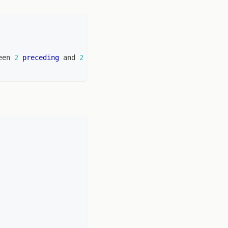
een
2
preceding
and
2
following
)
as
 row_cnt