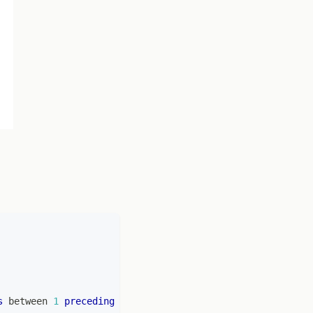
s
between
1
preceding
and
1
following
)
as
 row_cnt