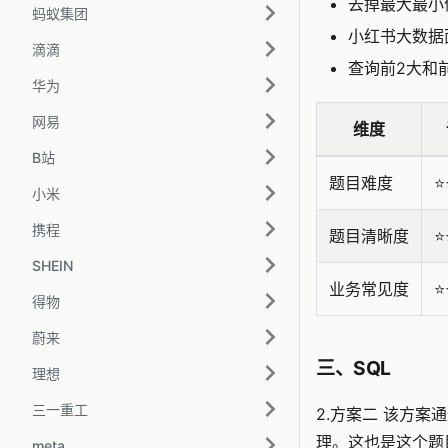
去掉最大最小
蚂蚁集团
小红书大数据
滴滴
查询前2大和
华为
网易
维度
B站
题目难度
⭐️
小米
携程
题目清晰度
⭐️
SHEIN
业务常见度
⭐️
得物
蔚来
三、SQL
理想
三一重工
2.方案二 该方
理。这也是这个题
meta