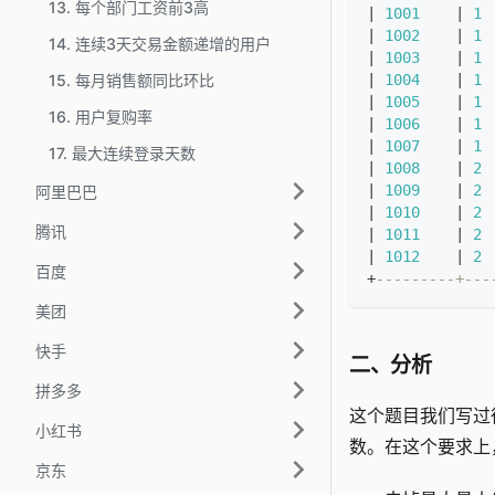
13. 每个部门工资前3高
|
1001
|
1
|
1002
|
1
14. 连续3天交易金额递增的用户
|
1003
|
1
15. 每月销售额同比环比
|
1004
|
1
|
1005
|
1
16. 用户复购率
|
1006
|
1
|
1007
|
1
17. 最大连续登录天数
|
1008
|
2
|
1009
|
2
阿里巴巴
|
1010
|
2
腾讯
|
1011
|
2
|
1012
|
2
百度
+
---------+---
美团
快手
二、分析
拼多多
这个题目我们写过
小红书
数。在这个要求上
京东