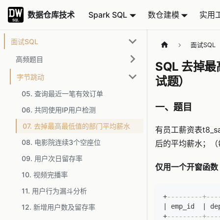
数据仓库技术
数据仓库技术
Spark SQL
数仓建模
实用
面试SQL
面试SQL
高频题目
SQL 去
字节跳动
试题）
05. 查询最近一笔有效订单
一、题目
06. 共同使用IP用户检测
07. 去掉最高最低值的部门平均薪水
有员工薪资表t8_sal
08. 电影院连续3个空座位
后的平均薪水；（
09. 用户次日留存率
仅用一个开窗函数
10. 视频完播率
11. 用户行为漏斗分析
+
---------+---
|
 emp_id  
|
 de
12. 新增用户数及留存率
+
---------+---