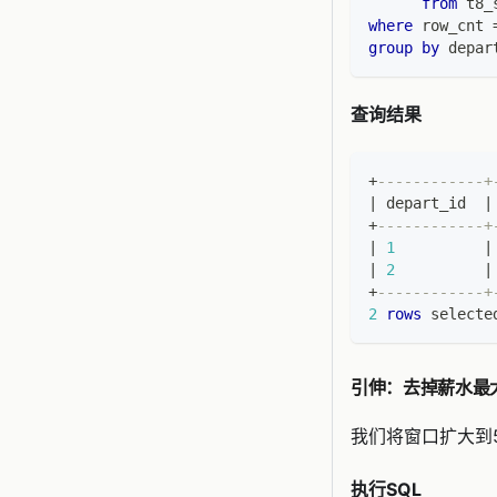
from
 t8_
where
 row_cnt 
group
by
 depar
查询结果
+
------------+
|
 depart_id  
|
+
------------+
|
1
|
|
2
|
+
------------+
2
rows
 selecte
引伸：去掉薪水最
我们将窗口扩大到
执行SQL