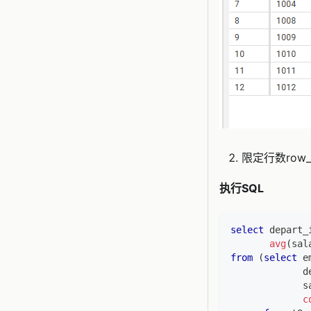
限定行数row
执行SQL
select
 depart_
avg
(
sal
from
(
select
 e
             d
             s
c