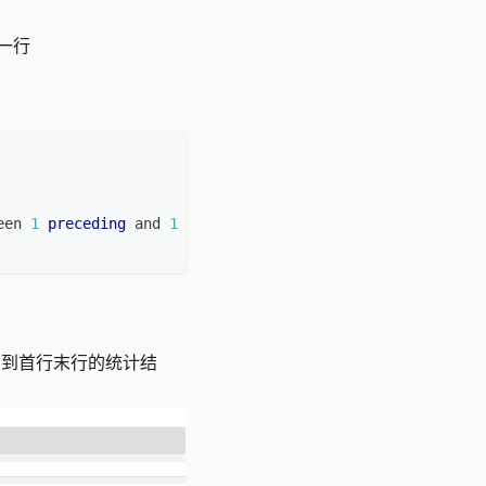
一行
een
1
preceding
and
1
following
)
as
 row_cnt
看到首行末行的统计结