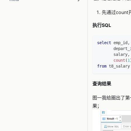
先通过cou
执行SQL
select
 emp_id
,
       depart_
       salary
,
count
(
1
from
 t8_salary
查询结果
图一我给圈出了第
果；