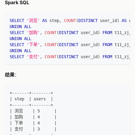
Spark SQL
SELECT
'浏览'
AS
 step
,
COUNT
(
DISTINCT
 user_id
)
AS
 us
UNION
ALL
SELECT
'加购'
,
COUNT
(
DISTINCT
 user_id
)
FROM
 t11_zj_c
UNION
ALL
SELECT
'下单'
,
COUNT
(
DISTINCT
 user_id
)
FROM
 t11_zj_o
UNION
ALL
SELECT
'支付'
,
COUNT
(
DISTINCT
 user_id
)
FROM
 t11_zj_p
结果
：
+-------+--------+
| step  | users  |
+-------+--------+
| 浏览    | 5      |
| 加购    | 4      |
| 下单    | 4      |
| 支付    | 3      |