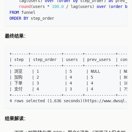
    lag
(
users
)
over
(
order
by
 step_order
)
as
 prev_us
round
(
users 
*
100.0
/
 lag
(
users
)
over
(
order
by
 
FROM
 funnel
ORDER
BY
 step_order
最终结果
：
+-------+-------------+--------+-------------+------
| step  | step_order  | users  | prev_users  | conve
+-------+-------------+--------+-------------+------
| 浏览    | 1           | 5      | NULL        | NUL
| 加购    | 2           | 4      | 5           | 80.
| 下单    | 3           | 4      | 4           | 100
| 支付    | 4           | 3      | 4           | 75.
+-------+-------------+--------+-------------+------
4 rows selected (1.636 seconds)(https://www.dwsql.co
结果解读
：