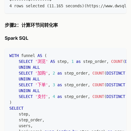
+-------+--------+
4 rows selected (11.165 seconds)(https://www.dwsql.c
步骤2：计算环节间转化率
Spark SQL
WITH
 funnel 
AS
(
SELECT
'浏览'
AS
 step
,
1
as
 step_order
,
COUNT
(
DI
UNION
ALL
SELECT
'加购'
,
2
as
 step_order
,
COUNT
(
DISTINCT
 u
UNION
ALL
SELECT
'下单'
,
3
as
 step_order
,
COUNT
(
DISTINCT
 u
UNION
ALL
SELECT
'支付'
,
4
as
 step_order
,
COUNT
(
DISTINCT
 u
)
SELECT
    step
,
    step_order
,
    users
,