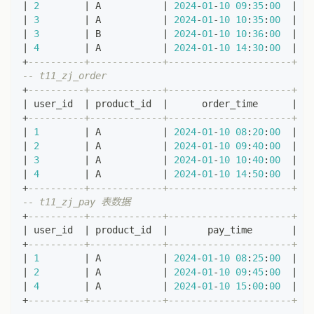
|
2
|
 A           
|
2024
-
01
-
10
09
:
35
:
00
|
|
3
|
 A           
|
2024
-
01
-
10
10
:
35
:
00
|
|
3
|
 B           
|
2024
-
01
-
10
10
:
36
:
00
|
|
4
|
 A           
|
2024
-
01
-
10
14
:
30
:
00
|
+
----------+-------------+----------------------+
-- t11_zj_order
+
----------+-------------+----------------------+
|
 user_id  
|
 product_id  
|
      order_time      
|
+
----------+-------------+----------------------+
|
1
|
 A           
|
2024
-
01
-
10
08
:
20
:
00
|
|
2
|
 A           
|
2024
-
01
-
10
09
:
40
:
00
|
|
3
|
 A           
|
2024
-
01
-
10
10
:
40
:
00
|
|
4
|
 A           
|
2024
-
01
-
10
14
:
50
:
00
|
+
----------+-------------+----------------------+
-- t11_zj_pay 表数据
+
----------+-------------+----------------------+
|
 user_id  
|
 product_id  
|
       pay_time       
|
+
----------+-------------+----------------------+
|
1
|
 A           
|
2024
-
01
-
10
08
:
25
:
00
|
|
2
|
 A           
|
2024
-
01
-
10
09
:
45
:
00
|
|
4
|
 A           
|
2024
-
01
-
10
15
:
00
:
00
|
+
----------+-------------+----------------------+