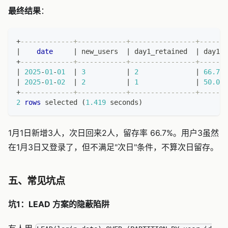
最终结果
：
+
-------------+------------+----------------+-------
|
date
|
 new_users  
|
 day1_retained  
|
 day1_r
+
-------------+------------+----------------+-------
|
2025
-
01
-
01
|
3
|
2
|
66.7
|
2025
-
01
-
02
|
2
|
1
|
50.0
+
-------------+------------+----------------+-------
2
rows
 selected 
(
1.419
 seconds
)
1月1日新增3人，次日回来2人，留存率 66.7%。用户3虽然
在1月3日又登录了，但不满足"次日"条件，不算次日留存。
五、常见坑点
坑1：LEAD 方案的隐蔽陷阱