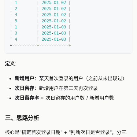
|
1
|
2025
-
01
-
02
|
|
2
|
2025
-
01
-
02
|
|
4
|
2025
-
01
-
02
|
|
5
|
2025
-
01
-
02
|
|
1
|
2025
-
01
-
03
|
|
3
|
2025
-
01
-
03
|
|
4
|
2025
-
01
-
03
|
+
----------+------------+
定义
：
新增用户
：某天首次登录的用户（之前从未出现过）
次日留存
：新增用户在第二天再次登录
次日留存率
= 次日留存的用户数 / 新增用户数
三、思路分析
核心是"锚定首次登录日期" + "判断次日是否登录"，分三