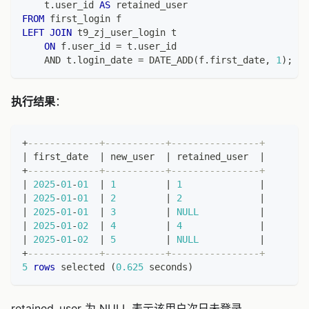
    t
.
user_id 
AS
 retained_user
FROM
 first_login f
LEFT
JOIN
 t9_zj_user_login t
ON
 f
.
user_id 
=
 t
.
user_id
AND
 t
.
login_date 
=
 DATE_ADD
(
f
.
first_date
,
1
)
;
执行结果
：
+
-------------+-----------+----------------+
|
 first_date  
|
 new_user  
|
 retained_user  
|
+
-------------+-----------+----------------+
|
2025
-
01
-
01
|
1
|
1
|
|
2025
-
01
-
01
|
2
|
2
|
|
2025
-
01
-
01
|
3
|
NULL
|
|
2025
-
01
-
02
|
4
|
4
|
|
2025
-
01
-
02
|
5
|
NULL
|
+
-------------+-----------+----------------+
5
rows
 selected 
(
0.625
 seconds
)
retained_user 为 NULL 表示该用户次日未登录。