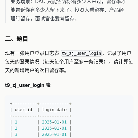
业务场景
：DAU 只能告诉你有多少人来过，留存率才
能告诉你有多少人留下来了。投资人看留存，产品经
理盯留存，面试官也爱考留存。
二、题目
现有一张用户登录日志表
，记录了用户
t9_zj_user_login
每天的登录情况（每天每个用户至多一条记录）。请计算每
天的新增用户的次日留存率。
t9_zj_user_login 表
+
----------+------------+
|
 user_id  
|
 login_date 
|
+
----------+------------+
|
1
|
2025
-
01
-
01
|
|
2
|
2025
-
01
-
01
|
|
3
|
2025
-
01
-
01
|