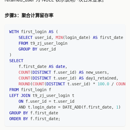
步骤3：聚合计算留存率
WITH
 first_login 
AS
(
SELECT
 user_id
,
MIN
(
login_date
)
AS
 first_date
FROM
 t9_zj_user_login
GROUP
BY
 user_id
)
SELECT
    f
.
first_date 
AS
date
,
COUNT
(
DISTINCT
 f
.
user_id
)
AS
 new_users
,
COUNT
(
DISTINCT
 t
.
user_id
)
AS
 day1_retained
,
ROUND
(
COUNT
(
DISTINCT
 t
.
user_id
)
*
100.0
/
COUNT
(
FROM
 first_login f
LEFT
JOIN
 t9_zj_user_login t
ON
 f
.
user_id 
=
 t
.
user_id
AND
 t
.
login_date 
=
 DATE_ADD
(
f
.
first_date
,
1
)
GROUP
BY
 f
.
first_date
ORDER
BY
 f
.
first_date
;