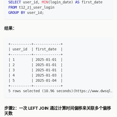
SELECT
 user_id
,
MIN
(
login_date
)
AS
 first_date
FROM
 t12_zj_user_login
GROUP
BY
 user_id
;
结果：
+----------+-------------+
| user_id  | first_date  |
+----------+-------------+
| 1        | 2025-01-01  |
| 2        | 2025-01-01  |
| 3        | 2025-01-01  |
| 4        | 2025-01-03  |
| 5        | 2025-01-04  |
+----------+-------------+
5 rows selected (10.96 seconds)(https://www.dwsql.co
步骤2：一次 LEFT JOIN 通过计算时间偏移来关联多个偏移
天数