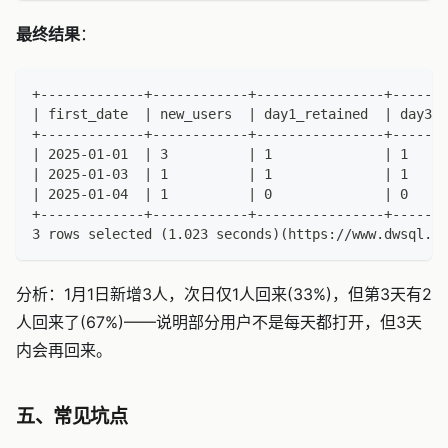
最终结果
：
+-------------+------------+----------------+-------
| first_date  | new_users  | day1_retained  | day3_r
+-------------+------------+----------------+-------
| 2025-01-01  | 3          | 1              | 1     
| 2025-01-03  | 1          | 1              | 1     
| 2025-01-04  | 1          | 0              | 0     
+-------------+------------+----------------+-------
3 rows selected (1.023 seconds)(https://www.dwsql.co
分析：1月1日新增3人，次日仅1人回来(33%)，但第3天有2
人回来了(67%)——说明部分用户不是每天都打开，但3天
内会再回来。
五、常见坑点