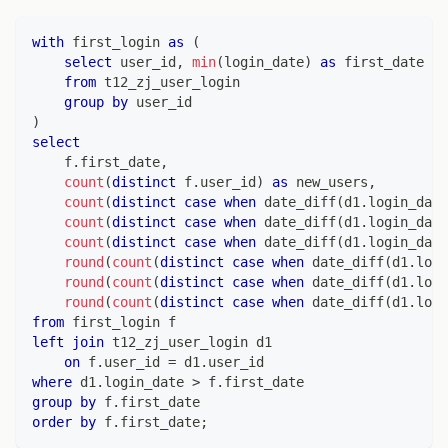
with
 first_login 
as
(
select
 user_id
,
min
(
login_date
)
as
 first_date
from
 t12_zj_user_login
group
by
 user_id
)
select
    f
.
first_date
,
count
(
distinct
 f
.
user_id
)
as
 new_users
,
count
(
distinct
case
when
 date_diff
(
d1
.
login_date
count
(
distinct
case
when
 date_diff
(
d1
.
login_date
count
(
distinct
case
when
 date_diff
(
d1
.
login_date
round
(
count
(
distinct
case
when
 date_diff
(
d1
.
logi
round
(
count
(
distinct
case
when
 date_diff
(
d1
.
logi
round
(
count
(
distinct
case
when
 date_diff
(
d1
.
logi
from
 first_login f
left
join
 t12_zj_user_login d1
on
 f
.
user_id 
=
 d1
.
user_id
where
 d1
.
login_date 
>
 f
.
first_date
group
by
 f
.
first_date
order
by
 f
.
first_date
;